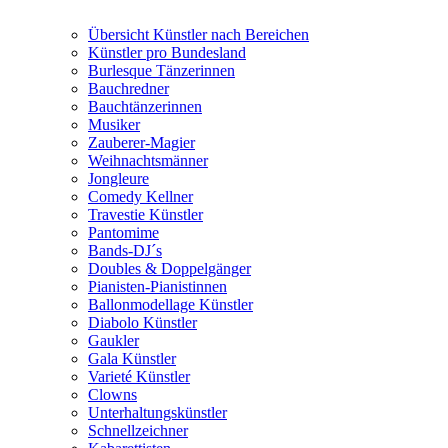
Übersicht Künstler nach Bereichen
Künstler pro Bundesland
Burlesque Tänzerinnen
Bauchredner
Bauchtänzerinnen
Musiker
Zauberer-Magier
Weihnachtsmänner
Jongleure
Comedy Kellner
Travestie Künstler
Pantomime
Bands-DJ´s
Doubles & Doppelgänger
Pianisten-Pianistinnen
Ballonmodellage Künstler
Diabolo Künstler
Gaukler
Gala Künstler
Varieté Künstler
Clowns
Unterhaltungskünstler
Schnellzeichner