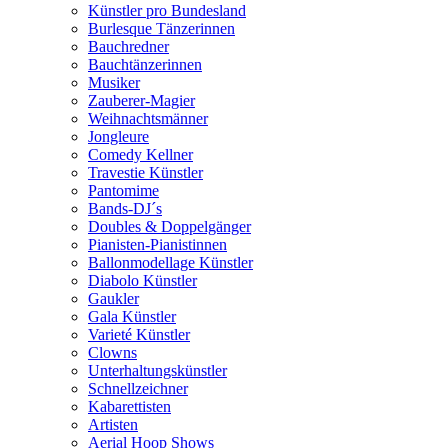
Künstler pro Bundesland
Burlesque Tänzerinnen
Bauchredner
Bauchtänzerinnen
Musiker
Zauberer-Magier
Weihnachtsmänner
Jongleure
Comedy Kellner
Travestie Künstler
Pantomime
Bands-DJ´s
Doubles & Doppelgänger
Pianisten-Pianistinnen
Ballonmodellage Künstler
Diabolo Künstler
Gaukler
Gala Künstler
Varieté Künstler
Clowns
Unterhaltungskünstler
Schnellzeichner
Kabarettisten
Artisten
Aerial Hoop Shows