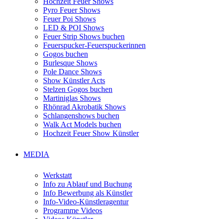
Hochzeit Feuer Shows
Pyro Feuer Shows
Feuer Poi Shows
LED & POI Shows
Feuer Strip Shows buchen
Feuerspucker-Feuerspuckerinnen
Gogos buchen
Burlesque Shows
Pole Dance Shows
Show Künstler Acts
Stelzen Gogos buchen
Martiniglas Shows
Rhönrad Akrobatik Shows
Schlangenshows buchen
Walk Act Models buchen
Hochzeit Feuer Show Künstler
MEDIA
Werkstatt
Info zu Ablauf und Buchung
Info Bewerbung als Künstler
Info-Video-Künstleragentur
Programme Videos