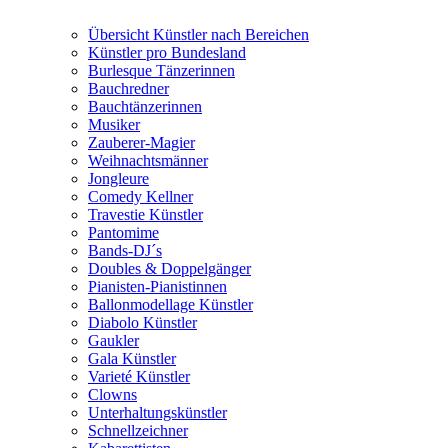
Übersicht Künstler nach Bereichen
Künstler pro Bundesland
Burlesque Tänzerinnen
Bauchredner
Bauchtänzerinnen
Musiker
Zauberer-Magier
Weihnachtsmänner
Jongleure
Comedy Kellner
Travestie Künstler
Pantomime
Bands-DJ´s
Doubles & Doppelgänger
Pianisten-Pianistinnen
Ballonmodellage Künstler
Diabolo Künstler
Gaukler
Gala Künstler
Varieté Künstler
Clowns
Unterhaltungskünstler
Schnellzeichner