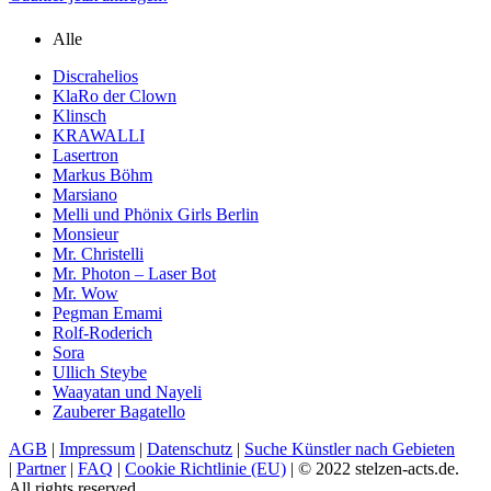
Alle
Discrahelios
KlaRo der Clown
Klinsch
KRAWALLI
Lasertron
Markus Böhm
Marsiano
Melli und Phönix Girls Berlin
Monsieur
Mr. Christelli
Mr. Photon – Laser Bot
Mr. Wow
Pegman Emami
Rolf-Roderich
Sora
Ullich Steybe
Waayatan und Nayeli
Zauberer Bagatello
AGB
|
Impressum
|
Datenschutz
|
Suche Künstler nach Gebieten
|
Partner
|
FAQ
|
Cookie Richtlinie (EU)
| © 2022 stelzen-acts.de.
All rights reserved.