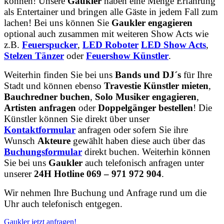
können! Unsere
Gaukler
haben eine Menge Erfahrung
als Entertainer und bringen alle Gäste in jedem Fall zum
lachen! Bei uns können Sie
Gaukler engagieren
optional auch zusammen mit weiteren Show Acts wie
z.B.
Feuerspucker
,
LED Roboter
LED Show Acts
,
Stelzen Tänzer
oder
Feuershow Künstler
.
Weiterhin finden Sie bei uns
Bands und DJ´s
für Ihre
Stadt und können ebenso
Travestie Künstler mieten
,
Bauchredner buchen
,
Solo Musiker engagieren
,
Artisten anfragen
oder
Doppelgänger bestellen
! Die
Künstler können Sie direkt über unser
Kontaktformular
anfragen oder sofern Sie ihre
Wunsch
Akteure
gewählt haben diese auch über das
Buchungsformular
direkt buchen. Weiterhin können
Sie bei uns
Gaukler
auch telefonisch anfragen unter
unserer
24H Hotline 069 – 971 972 904
.
Wir nehmen Ihre Buchung und Anfrage rund um die
Uhr auch telefonisch entgegen.
Gaukler jetzt anfragen!