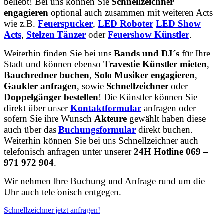
beliebt! Bei uns können Sie
Schnellzeichner
engagieren
optional auch zusammen mit weiteren Acts
wie z.B.
Feuerspucker
,
LED Roboter
LED Show
Acts
,
Stelzen Tänzer
oder
Feuershow Künstler
.
Weiterhin finden Sie bei uns
Bands und DJ´s
für Ihre
Stadt und können ebenso
Travestie Künstler mieten
,
Bauchredner buchen
,
Solo Musiker engagieren
,
Gaukler anfragen
, sowie
Schnellzeichner
oder
Doppelgänger bestellen
! Die Künstler können Sie
direkt über unser
Kontaktformular
anfragen oder
sofern Sie ihre Wunsch
Akteure
gewählt haben diese
auch über das
Buchungsformular
direkt buchen.
Weiterhin können Sie bei uns Schnellzeichner auch
telefonisch anfragen unter unserer
24H Hotline 069 –
971 972 904
.
Wir nehmen Ihre Buchung und Anfrage rund um die
Uhr auch telefonisch entgegen.
Schnellzeichner jetzt anfragen!