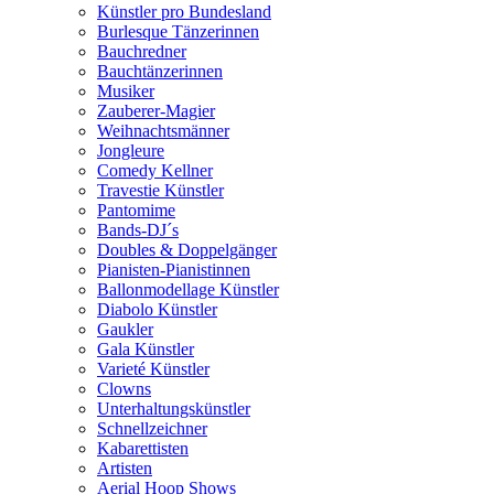
Künstler pro Bundesland
Burlesque Tänzerinnen
Bauchredner
Bauchtänzerinnen
Musiker
Zauberer-Magier
Weihnachtsmänner
Jongleure
Comedy Kellner
Travestie Künstler
Pantomime
Bands-DJ´s
Doubles & Doppelgänger
Pianisten-Pianistinnen
Ballonmodellage Künstler
Diabolo Künstler
Gaukler
Gala Künstler
Varieté Künstler
Clowns
Unterhaltungskünstler
Schnellzeichner
Kabarettisten
Artisten
Aerial Hoop Shows