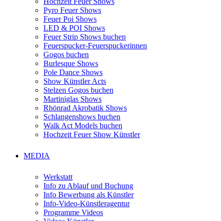
Hochzeit Feuer Shows
Pyro Feuer Shows
Feuer Poi Shows
LED & POI Shows
Feuer Strip Shows buchen
Feuerspucker-Feuerspuckerinnen
Gogos buchen
Burlesque Shows
Pole Dance Shows
Show Künstler Acts
Stelzen Gogos buchen
Martiniglas Shows
Rhönrad Akrobatik Shows
Schlangenshows buchen
Walk Act Models buchen
Hochzeit Feuer Show Künstler
MEDIA
Werkstatt
Info zu Ablauf und Buchung
Info Bewerbung als Künstler
Info-Video-Künstleragentur
Programme Videos