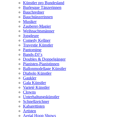
Künstler pro Bundesland
Burlesque Tänzerinnen
Bauchredner
Bauchtänzerinnen
Musiker
Zauberer-Magier
Weihnachtsmänner
Jongleure
Comedy Kellner
Travestie Künstler
Pantomime
Bands-DJ´s
Doubles & Doppelgänger
Pianisten-Pianistinnen
Ballonmodellage Künstler
Diabolo Künstler
Gaukler
Gala Künstler
Varieté Künstler
Clowns
Unterhaltungskünstler
Schnellzeichner
Kabarettisten
Artisten
Aerial Hoop Shows