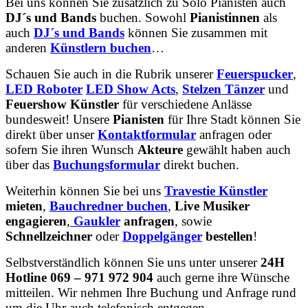
Bei uns können Sie zusätzlich zu Solo Pianisten auch
DJ´s und Bands
buchen. Sowohl
Pianistinnen
als
auch
DJ´s und Bands
können Sie zusammen mit
anderen
Künstlern buchen
…
Schauen Sie auch in die Rubrik unserer
Feuerspucker
,
LED Roboter
LED Show Acts
,
Stelzen Tänzer
und
Feuershow Künstler
für verschiedene Anlässe
bundesweit! Unsere
Pianisten
für Ihre Stadt können Sie
direkt über unser
Kontaktformular
anfragen oder
sofern Sie ihren Wunsch
Akteure
gewählt haben auch
über das
Buchungsformular
direkt buchen.
Weiterhin können Sie bei uns
Travestie Künstler
mieten
,
Bauchredner buchen
,
Live Musiker
engagieren
,
Gaukler
anfragen
, sowie
Schnellzeichner
oder
Doppelgänger
bestellen
!
Selbstverständlich können Sie uns unter unserer
24H
Hotline 069 – 971 972 904
auch gerne ihre Wünsche
mitteilen. Wir nehmen Ihre Buchung und Anfrage rund
um die Uhr auch telefonisch entgegen.