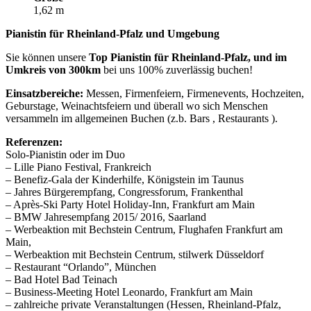
1,62 m
Pianistin für Rheinland-Pfalz und Umgebung
Sie können unsere
Top Pianistin für Rheinland-Pfalz, und im
Umkreis von 300km
bei uns 100% zuverlässig buchen!
Einsatzbereiche:
Messen, Firmenfeiern, Firmenevents, Hochzeiten,
Geburstage, Weinachtsfeiern und überall wo sich Menschen
versammeln im allgemeinen Buchen (z.b. Bars , Restaurants ).
Referenzen:
Solo-Pianistin oder im Duo
– Lille Piano Festival, Frankreich
– Benefiz-Gala der Kinderhilfe, Königstein im Taunus
– Jahres Bürgerempfang, Congressforum, Frankenthal
– Après-Ski Party Hotel Holiday-Inn, Frankfurt am Main
– BMW Jahresempfang 2015/ 2016, Saarland
– Werbeaktion mit Bechstein Centrum, Flughafen Frankfurt am
Main,
– Werbeaktion mit Bechstein Centrum, stilwerk Düsseldorf
– Restaurant “Orlando”, München
– Bad Hotel Bad Teinach
– Business-Meeting Hotel Leonardo, Frankfurt am Main
– zahlreiche private Veranstaltungen (Hessen, Rheinland-Pfalz,