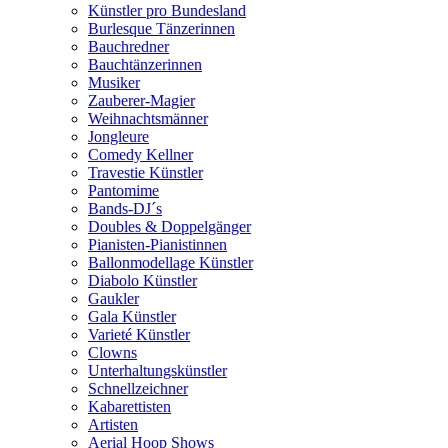
Künstler pro Bundesland
Burlesque Tänzerinnen
Bauchredner
Bauchtänzerinnen
Musiker
Zauberer-Magier
Weihnachtsmänner
Jongleure
Comedy Kellner
Travestie Künstler
Pantomime
Bands-DJ´s
Doubles & Doppelgänger
Pianisten-Pianistinnen
Ballonmodellage Künstler
Diabolo Künstler
Gaukler
Gala Künstler
Varieté Künstler
Clowns
Unterhaltungskünstler
Schnellzeichner
Kabarettisten
Artisten
Aerial Hoop Shows