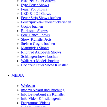
Hochzeit Feuer Shows
Pyro Feuer Shows
Feuer Poi Shows
LED & POI Shows
Feuer Strip Shows buchen
Feuerspucker-Feuerspuckerinnen
Gogos buchen
Burlesque Shows
Pole Dance Shows
Show Künstler Acts
Stelzen Gogos buchen
Martiniglas Shows
Rhönrad Akrobatik Shows
Schlangenshows buchen
Walk Act Models buchen
Hochzeit Feuer Show Künstler
MEDIA
Werkstatt
Info zu Ablauf und Buchung
Info Bewerbung als Künstler
Info-Video-Künstleragentur
Programme Videos