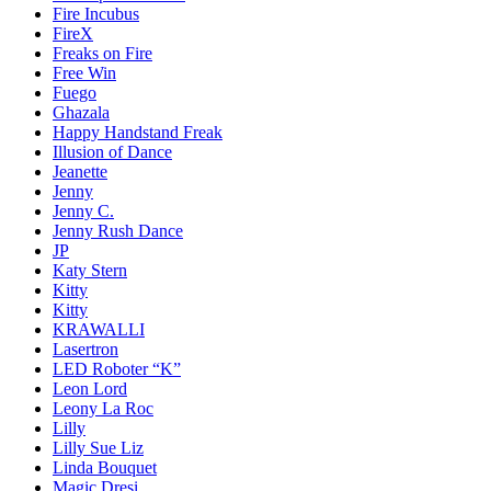
Fire Incubus
FireX
Freaks on Fire
Free Win
Fuego
Ghazala
Happy Handstand Freak
Illusion of Dance
Jeanette
Jenny
Jenny C.
Jenny Rush Dance
JP
Katy Stern
Kitty
Kitty
KRAWALLI
Lasertron
LED Roboter “K”
Leon Lord
Leony La Roc
Lilly
Lilly Sue Liz
Linda Bouquet
Magic Dresi