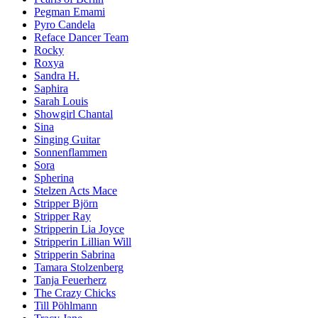
Pegman Emami
Pyro Candela
Reface Dancer Team
Rocky
Roxya
Sandra H.
Saphira
Sarah Louis
Showgirl Chantal
Sina
Singing Guitar
Sonnenflammen
Sora
Spherina
Stelzen Acts Mace
Stripper Björn
Stripper Ray
Stripperin Lia Joyce
Stripperin Lillian Will
Stripperin Sabrina
Tamara Stolzenberg
Tanja Feuerherz
The Crazy Chicks
Till Pöhlmann