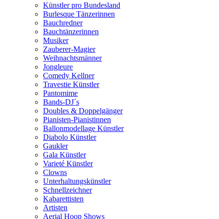
Künstler pro Bundesland
Burlesque Tänzerinnen
Bauchredner
Bauchtänzerinnen
Musiker
Zauberer-Magier
Weihnachtsmänner
Jongleure
Comedy Kellner
Travestie Künstler
Pantomime
Bands-DJ´s
Doubles & Doppelgänger
Pianisten-Pianistinnen
Ballonmodellage Künstler
Diabolo Künstler
Gaukler
Gala Künstler
Varieté Künstler
Clowns
Unterhaltungskünstler
Schnellzeichner
Kabarettisten
Artisten
Aerial Hoop Shows