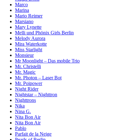
Marco
Marina
Mario Reimer
Marsiano
Mary Lynette
Melli und Phönix Girls Berlin
Melody Aurora
Mira Waterkotte
Miss Starlight
Monsieur
Mr Moonlight – Das mobile Trio
Mr. Christelli
Mr. Magic
Mr. Photon – Laser Bot
Mr. Poipower
Night Rider
Nightstar – Nighttron
Nighttrons
Nika
Nina G.
Nita Bon Air
Nita Bon Air
Pablo
Parfait de la Neige
Pearls of Berlin