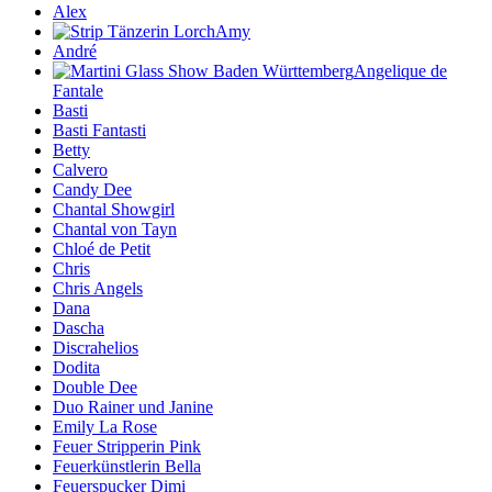
Alex
Amy
André
Angelique de
Fantale
Basti
Basti Fantasti
Betty
Calvero
Candy Dee
Chantal Showgirl
Chantal von Tayn
Chloé de Petit
Chris
Chris Angels
Dana
Dascha
Discrahelios
Dodita
Double Dee
Duo Rainer und Janine
Emily La Rose
Feuer Stripperin Pink
Feuerkünstlerin Bella
Feuerspucker Dimi