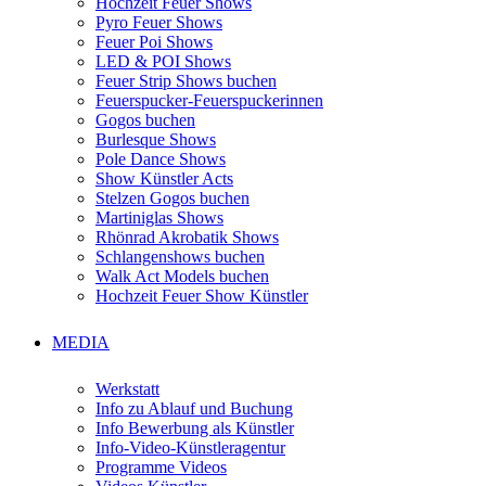
Hochzeit Feuer Shows
Pyro Feuer Shows
Feuer Poi Shows
LED & POI Shows
Feuer Strip Shows buchen
Feuerspucker-Feuerspuckerinnen
Gogos buchen
Burlesque Shows
Pole Dance Shows
Show Künstler Acts
Stelzen Gogos buchen
Martiniglas Shows
Rhönrad Akrobatik Shows
Schlangenshows buchen
Walk Act Models buchen
Hochzeit Feuer Show Künstler
MEDIA
Werkstatt
Info zu Ablauf und Buchung
Info Bewerbung als Künstler
Info-Video-Künstleragentur
Programme Videos