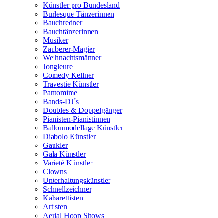
Künstler pro Bundesland
Burlesque Tänzerinnen
Bauchredner
Bauchtänzerinnen
Musiker
Zauberer-Magier
Weihnachtsmänner
Jongleure
Comedy Kellner
Travestie Künstler
Pantomime
Bands-DJ´s
Doubles & Doppelgänger
Pianisten-Pianistinnen
Ballonmodellage Künstler
Diabolo Künstler
Gaukler
Gala Künstler
Varieté Künstler
Clowns
Unterhaltungskünstler
Schnellzeichner
Kabarettisten
Artisten
Aerial Hoop Shows