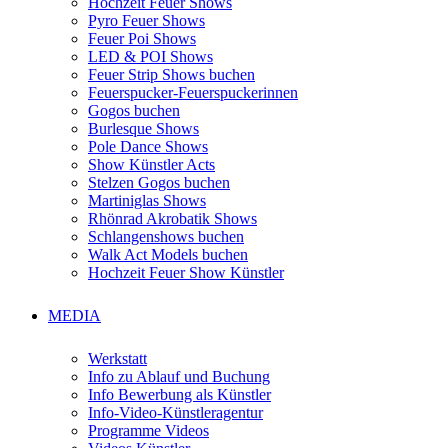
Hochzeit Feuer Shows
Pyro Feuer Shows
Feuer Poi Shows
LED & POI Shows
Feuer Strip Shows buchen
Feuerspucker-Feuerspuckerinnen
Gogos buchen
Burlesque Shows
Pole Dance Shows
Show Künstler Acts
Stelzen Gogos buchen
Martiniglas Shows
Rhönrad Akrobatik Shows
Schlangenshows buchen
Walk Act Models buchen
Hochzeit Feuer Show Künstler
MEDIA
Werkstatt
Info zu Ablauf und Buchung
Info Bewerbung als Künstler
Info-Video-Künstleragentur
Programme Videos