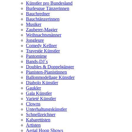
Künstler pro Bundesland
Burlesque Tänzerinnen
Bauchredner
Bauchtänzerinnen
Musiker
Zauberer-Magier
Weihnachtsmänner
Jongleure
Comedy Kellner
Travestie Künstler
Pantomime
Bands-DJ´s
Doubles & Doppelgänger
Pianisten-Pianistinnen
Ballonmodellage Künstler
Diabolo Künstler
Gaukler
Gala Künstler
Varieté Künstler
Clowns
Unterhaltungskünstler
Schnellzeichner
Kabarettisten
Artisten
Aerial Hoop Shows