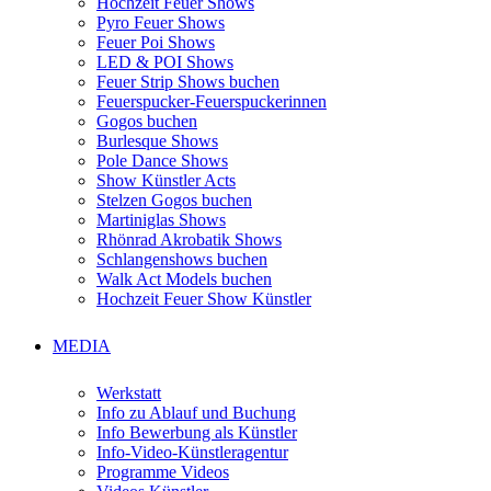
Hochzeit Feuer Shows
Pyro Feuer Shows
Feuer Poi Shows
LED & POI Shows
Feuer Strip Shows buchen
Feuerspucker-Feuerspuckerinnen
Gogos buchen
Burlesque Shows
Pole Dance Shows
Show Künstler Acts
Stelzen Gogos buchen
Martiniglas Shows
Rhönrad Akrobatik Shows
Schlangenshows buchen
Walk Act Models buchen
Hochzeit Feuer Show Künstler
MEDIA
Werkstatt
Info zu Ablauf und Buchung
Info Bewerbung als Künstler
Info-Video-Künstleragentur
Programme Videos