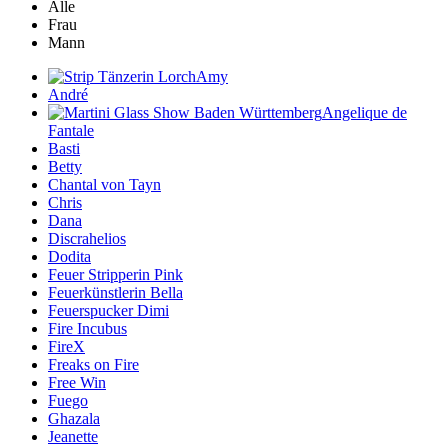
Alle
Frau
Mann
Amy
André
Angelique de
Fantale
Basti
Betty
Chantal von Tayn
Chris
Dana
Discrahelios
Dodita
Feuer Stripperin Pink
Feuerkünstlerin Bella
Feuerspucker Dimi
Fire Incubus
FireX
Freaks on Fire
Free Win
Fuego
Ghazala
Jeanette