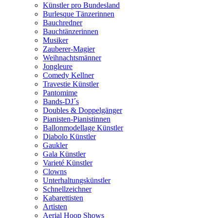
Künstler pro Bundesland
Burlesque Tänzerinnen
Bauchredner
Bauchtänzerinnen
Musiker
Zauberer-Magier
Weihnachtsmänner
Jongleure
Comedy Kellner
Travestie Künstler
Pantomime
Bands-DJ´s
Doubles & Doppelgänger
Pianisten-Pianistinnen
Ballonmodellage Künstler
Diabolo Künstler
Gaukler
Gala Künstler
Varieté Künstler
Clowns
Unterhaltungskünstler
Schnellzeichner
Kabarettisten
Artisten
Aerial Hoop Shows