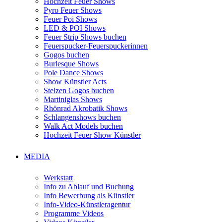
Hochzeit Feuer Shows
Pyro Feuer Shows
Feuer Poi Shows
LED & POI Shows
Feuer Strip Shows buchen
Feuerspucker-Feuerspuckerinnen
Gogos buchen
Burlesque Shows
Pole Dance Shows
Show Künstler Acts
Stelzen Gogos buchen
Martiniglas Shows
Rhönrad Akrobatik Shows
Schlangenshows buchen
Walk Act Models buchen
Hochzeit Feuer Show Künstler
MEDIA
Werkstatt
Info zu Ablauf und Buchung
Info Bewerbung als Künstler
Info-Video-Künstleragentur
Programme Videos