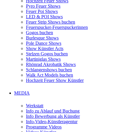
Hochzeit Feuer Shows
Pyro Feuer Shows
Feuer Poi Shows
LED & POI Shows
Feuer Strip Shows buchen
Feuerspucker-Feuerspuckerinnen
Gogos buchen
Burlesque Shows
Pole Dance Shows
Show Künstler Acts
Stelzen Gogos buchen
Martiniglas Shows
Rhönrad Akrobatik Shows
Schlangenshows buchen
Walk Act Models buchen
Hochzeit Feuer Show Künstler
MEDIA
Werkstatt
Info zu Ablauf und Buchung
Info Bewerbung als Künstler
Info-Video-Künstleragentur
Programme Videos