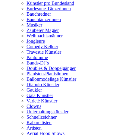
Künstler pro Bundesland
Burlesque Tänzerinnen
Bauchredner
Bauchtänzerinnen
Musiker
Zauberer-Magier
Weihnachtsmänner
Jongleure
Comedy Kellner
Travestie Künstler
Pantomime
Bands-DJ´s
Doubles & Doppelgänger
Pianisten-Pianistinnen
Ballonmodellage Künstler
Diabolo Künstler
Gaukler
Gala Künstler
Varieté Künstler
Clowns
Unterhaltungskünstler
Schnellzeichner
Kabarettisten
Artisten
Aerial Hoop Shows