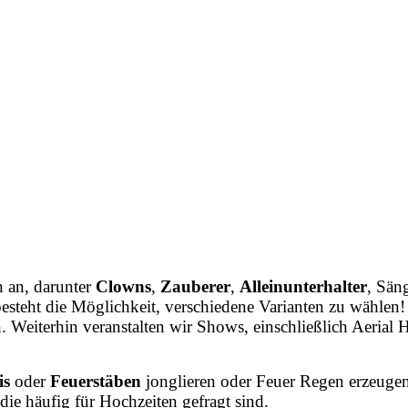
rn
an,
darunter
Clowns
,
Zauberer
,
Alleinunterhalter
,
Sän
besteht
die
Möglichkeit,
verschiedene
Varianten
zu
wählen!
.
Weiterhin
veranstalten
wir
Shows,
einschließlich
Aerial
is
oder
Feuerstäben
jonglieren oder Feuer Regen erzeugen
ie häufig für Hochzeiten gefragt sind.