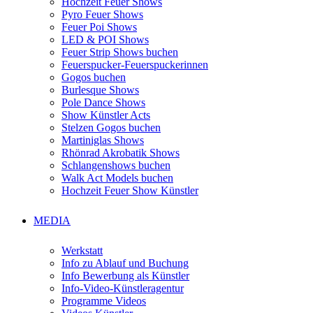
Hochzeit Feuer Shows
Pyro Feuer Shows
Feuer Poi Shows
LED & POI Shows
Feuer Strip Shows buchen
Feuerspucker-Feuerspuckerinnen
Gogos buchen
Burlesque Shows
Pole Dance Shows
Show Künstler Acts
Stelzen Gogos buchen
Martiniglas Shows
Rhönrad Akrobatik Shows
Schlangenshows buchen
Walk Act Models buchen
Hochzeit Feuer Show Künstler
MEDIA
Werkstatt
Info zu Ablauf und Buchung
Info Bewerbung als Künstler
Info-Video-Künstleragentur
Programme Videos