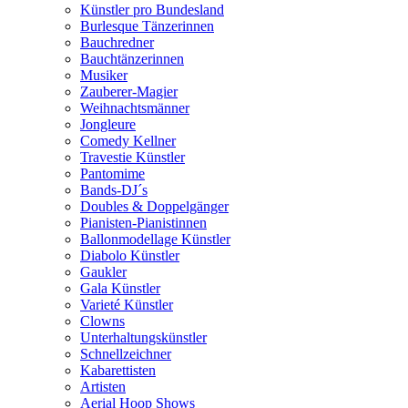
Künstler pro Bundesland
Burlesque Tänzerinnen
Bauchredner
Bauchtänzerinnen
Musiker
Zauberer-Magier
Weihnachtsmänner
Jongleure
Comedy Kellner
Travestie Künstler
Pantomime
Bands-DJ´s
Doubles & Doppelgänger
Pianisten-Pianistinnen
Ballonmodellage Künstler
Diabolo Künstler
Gaukler
Gala Künstler
Varieté Künstler
Clowns
Unterhaltungskünstler
Schnellzeichner
Kabarettisten
Artisten
Aerial Hoop Shows