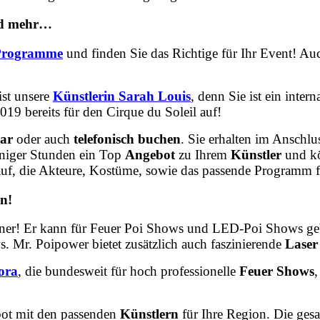
und mehr…
Programme
und finden Sie das Richtige für Ihr Event! A
ist unsere
Künstlerin Sarah Louis
, denn Sie ist ein inter
019 bereits für den Cirque du Soleil auf!
ar
oder auch
telefonisch buchen
. Sie erhalten im Anschlu
weniger Stunden ein Top
Angebot
zu Ihrem
Künstler
und kö
uf, die Akteure, Kostüme, sowie das passende Programm fü
n!
iner! Er kann für Feuer Poi Shows und LED-Poi Shows g
. Mr. Poipower bietet zusätzlich auch faszinierende
Laser
ora
, die bundesweit für hoch professionelle
Feuer Shows
bot mit den passenden
Künstlern
für Ihre Region. Die ges