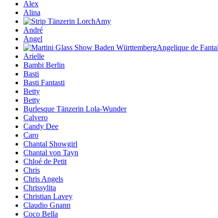
Alex
Alina
Amy
André
Angel
Angelique de Fanta
Arielle
Bambi Berlin
Basti
Basti Fantasti
Betty
Betty
Burlesque Tänzerin Lola-Wunder
Calvero
Candy Dee
Caro
Chantal Showgirl
Chantal von Tayn
Chloé de Petit
Chris
Chris Angels
Chrissylita
Christian Lavey
Claudio Gnann
Coco Bella