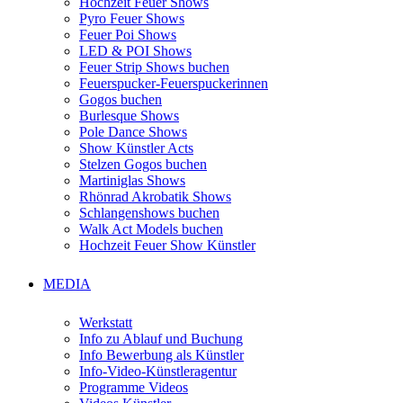
Hochzeit Feuer Shows
Pyro Feuer Shows
Feuer Poi Shows
LED & POI Shows
Feuer Strip Shows buchen
Feuerspucker-Feuerspuckerinnen
Gogos buchen
Burlesque Shows
Pole Dance Shows
Show Künstler Acts
Stelzen Gogos buchen
Martiniglas Shows
Rhönrad Akrobatik Shows
Schlangenshows buchen
Walk Act Models buchen
Hochzeit Feuer Show Künstler
MEDIA
Werkstatt
Info zu Ablauf und Buchung
Info Bewerbung als Künstler
Info-Video-Künstleragentur
Programme Videos