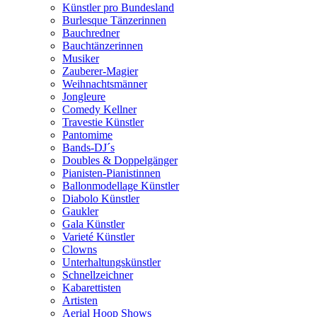
Künstler pro Bundesland
Burlesque Tänzerinnen
Bauchredner
Bauchtänzerinnen
Musiker
Zauberer-Magier
Weihnachtsmänner
Jongleure
Comedy Kellner
Travestie Künstler
Pantomime
Bands-DJ´s
Doubles & Doppelgänger
Pianisten-Pianistinnen
Ballonmodellage Künstler
Diabolo Künstler
Gaukler
Gala Künstler
Varieté Künstler
Clowns
Unterhaltungskünstler
Schnellzeichner
Kabarettisten
Artisten
Aerial Hoop Shows