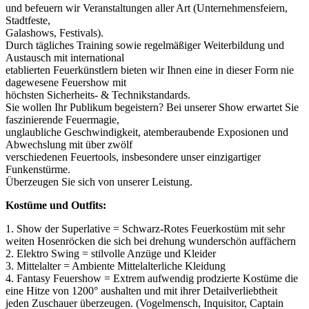
und befeuern wir Veranstaltungen aller Art (Unternehmensfeiern,
Stadtfeste,
Galashows, Festivals).
Durch tägliches Training sowie regelmäßiger Weiterbildung und
Austausch mit international
etablierten Feuerkünstlern bieten wir Ihnen eine in dieser Form nie
dagewesene Feuershow mit
höchsten Sicherheits- & Technikstandards.
Sie wollen Ihr Publikum begeistern? Bei unserer Show erwartet Sie
faszinierende Feuermagie,
unglaubliche Geschwindigkeit, atemberaubende Exposionen und
Abwechslung mit über zwölf
verschiedenen Feuertools, insbesondere unser einzigartiger
Funkenstürme.
Überzeugen Sie sich von unserer Leistung.
Kostüme und Outfits:
1. Show der Superlative = Schwarz-Rotes Feuerkostüm mit sehr
weiten Hosenröcken die sich bei drehung wunderschön auffächern
2. Elektro Swing = stilvolle Anzüge und Kleider
3. Mittelalter = Ambiente Mittelalterliche Kleidung
4. Fantasy Feuershow = Extrem aufwendig prodzierte Kostüme die
eine Hitze von 1200° aushalten und mit ihrer Detailverliebtheit
jeden Zuschauer überzeugen. (Vogelmensch, Inquisitor, Captain