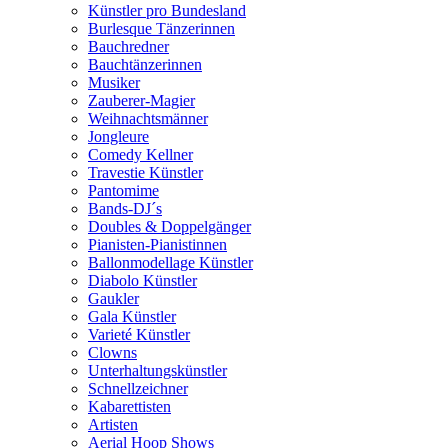
Künstler pro Bundesland
Burlesque Tänzerinnen
Bauchredner
Bauchtänzerinnen
Musiker
Zauberer-Magier
Weihnachtsmänner
Jongleure
Comedy Kellner
Travestie Künstler
Pantomime
Bands-DJ´s
Doubles & Doppelgänger
Pianisten-Pianistinnen
Ballonmodellage Künstler
Diabolo Künstler
Gaukler
Gala Künstler
Varieté Künstler
Clowns
Unterhaltungskünstler
Schnellzeichner
Kabarettisten
Artisten
Aerial Hoop Shows