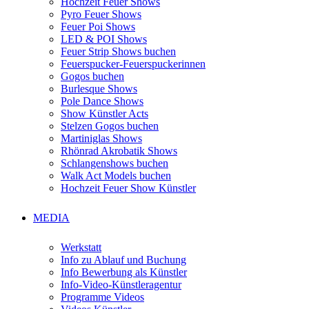
Hochzeit Feuer Shows
Pyro Feuer Shows
Feuer Poi Shows
LED & POI Shows
Feuer Strip Shows buchen
Feuerspucker-Feuerspuckerinnen
Gogos buchen
Burlesque Shows
Pole Dance Shows
Show Künstler Acts
Stelzen Gogos buchen
Martiniglas Shows
Rhönrad Akrobatik Shows
Schlangenshows buchen
Walk Act Models buchen
Hochzeit Feuer Show Künstler
MEDIA
Werkstatt
Info zu Ablauf und Buchung
Info Bewerbung als Künstler
Info-Video-Künstleragentur
Programme Videos