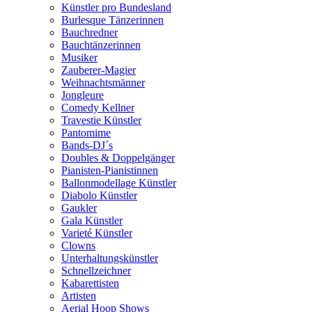
Künstler pro Bundesland
Burlesque Tänzerinnen
Bauchredner
Bauchtänzerinnen
Musiker
Zauberer-Magier
Weihnachtsmänner
Jongleure
Comedy Kellner
Travestie Künstler
Pantomime
Bands-DJ´s
Doubles & Doppelgänger
Pianisten-Pianistinnen
Ballonmodellage Künstler
Diabolo Künstler
Gaukler
Gala Künstler
Varieté Künstler
Clowns
Unterhaltungskünstler
Schnellzeichner
Kabarettisten
Artisten
Aerial Hoop Shows