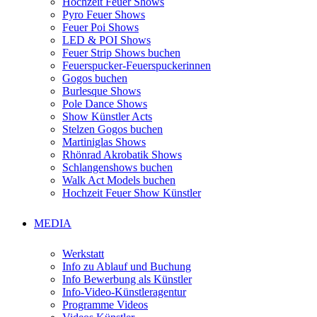
Hochzeit Feuer Shows
Pyro Feuer Shows
Feuer Poi Shows
LED & POI Shows
Feuer Strip Shows buchen
Feuerspucker-Feuerspuckerinnen
Gogos buchen
Burlesque Shows
Pole Dance Shows
Show Künstler Acts
Stelzen Gogos buchen
Martiniglas Shows
Rhönrad Akrobatik Shows
Schlangenshows buchen
Walk Act Models buchen
Hochzeit Feuer Show Künstler
MEDIA
Werkstatt
Info zu Ablauf und Buchung
Info Bewerbung als Künstler
Info-Video-Künstleragentur
Programme Videos