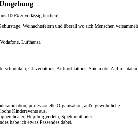
d Umgebung
 uns 100% zuverlässig buchen!
eburstage, Weinachtsfeiern und überall wo sich Menschen versammeln 
, Vodafone, Lufthansa
rschminken, Glitzertattoos, Airbrushtattoos, Spielmobil Airbrushtattoo
nderanimation, professionelle Organisation, außergewöhnliche
Floohs Kinderevents aus.
uppentheater, Hüpfburgverleih, Spielmobil oder
indes habe ich etwas Passendes dabei.