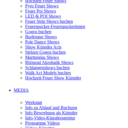
Hochzeit Feuer Shows
Pyro Feuer Shows
Feuer Poi Shows
LED & POI Shows
Feuer Strip Shows buchen
Feuerspucker-Feuerspuckerinnen
Gogos buchen
Burlesque Shows
Pole Dance Shows
Show Künstler Acts
Stelzen Gogos buchen
Martiniglas Shows
Rhönrad Akrobatik Shows
Schlangenshows buchen
Walk Act Models buchen
Hochzeit Feuer Show Künstler
MEDIA
Werkstatt
Info zu Ablauf und Buchung
Info Bewerbung als Künstler
Info-Video-Künstleragentur
Programme Videos