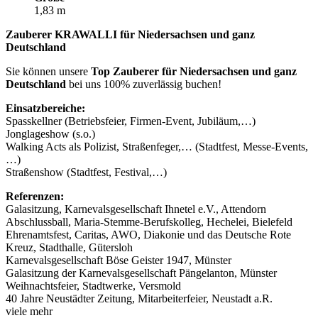
1,83 m
Zauberer KRAWALLI für Niedersachsen und ganz
Deutschland
Sie können unsere
Top Zauberer für Niedersachsen und ganz
Deutschland
bei uns 100% zuverlässig buchen!
Einsatzbereiche:
Spasskellner (Betriebsfeier, Firmen-Event, Jubiläum,…)
Jonglageshow (s.o.)
Walking Acts als Polizist, Straßenfeger,… (Stadtfest, Messe-Events,
…)
Straßenshow (Stadtfest, Festival,…)
Referenzen:
Galasitzung, Karnevalsgesellschaft Ihnetel e.V., Attendorn
Abschlussball, Maria-Stemme-Berufskolleg, Hechelei, Bielefeld
Ehrenamtsfest, Caritas, AWO, Diakonie und das Deutsche Rote
Kreuz, Stadthalle, Gütersloh
Karnevalsgesellschaft Böse Geister 1947, Münster
Galasitzung der Karnevalsgesellschaft Pängelanton, Münster
Weihnachtsfeier, Stadtwerke, Versmold
40 Jahre Neustädter Zeitung, Mitarbeiterfeier, Neustadt a.R.
viele mehr