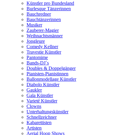
Künstler pro Bundesland
Burlesque Tänzerinnen
Bauchredner
Bauchtänzerinnen
Musiker
Zauberer-Magier
Weihnachtsmänner
Jongleure
Comedy Kellner
Travestie Künstler
Pantomime
Bands-DJ´s
Doubles & Doppelgänger
Pianisten-Pianistinnen
Ballonmodellage Künstler
Diabolo Künstler
Gaukler
Gala Künstler
Varieté Künstler
Clowns
Unterhaltungskünstler
Schnellzeichner
Kabarettisten
Artisten
Aerial Hoop Shows