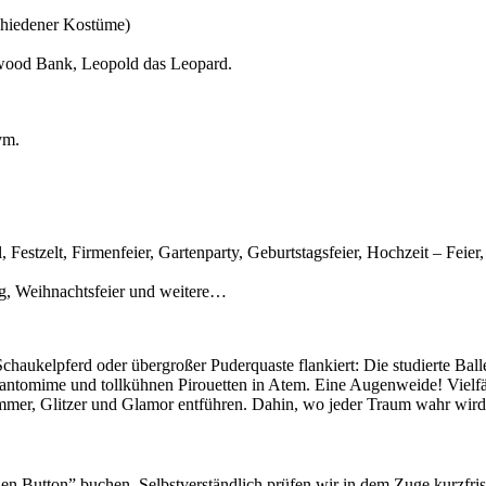
chiedener Kostüme)
ywood Bank, Leopold das Leopard.
vm.
l, Festzelt, Firmenfeier, Gartenparty, Geburtstagsfeier, Hochzeit – Fei
ung, Weihnachtsfeier und weitere…
cher, Schaukelpferd oder übergroßer Puderquaste flankiert: Die stud
Pantomime und tollkühnen Pirouetten in Atem. Eine Augenweide! Vielfäl
Glimmer, Glitzer und Glamor entführen. Dahin, wo jeder Traum wahr wi
en Button” buchen. Selbstverständlich prüfen wir in dem Zuge kurzfrist