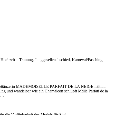
er, Hochzeit – Trauung, Junggesellenabschied, Karneval/Fasching,
ierte Ballettänzerin MADEMOISELLE PARFAIT DE LA NEIGE hält ihr
tig und wandelbar wie ein Chamäleon schlüpft Mdlle Parfati de la
rd…
ig die Verfügbarkeit des Models für Sie!