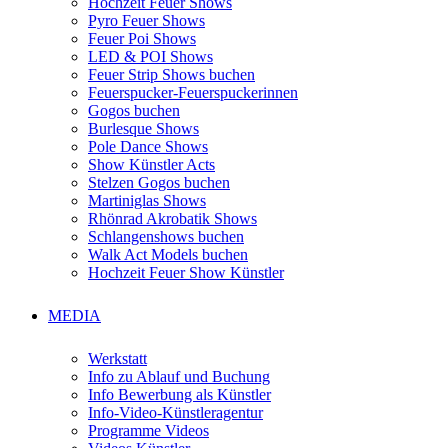
Hochzeit Feuer Shows
Pyro Feuer Shows
Feuer Poi Shows
LED & POI Shows
Feuer Strip Shows buchen
Feuerspucker-Feuerspuckerinnen
Gogos buchen
Burlesque Shows
Pole Dance Shows
Show Künstler Acts
Stelzen Gogos buchen
Martiniglas Shows
Rhönrad Akrobatik Shows
Schlangenshows buchen
Walk Act Models buchen
Hochzeit Feuer Show Künstler
MEDIA
Werkstatt
Info zu Ablauf und Buchung
Info Bewerbung als Künstler
Info-Video-Künstleragentur
Programme Videos