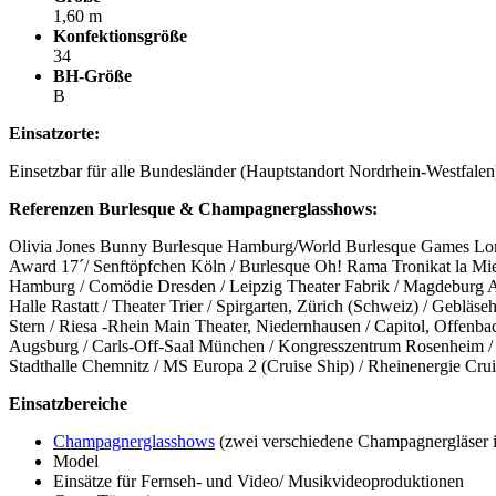
1,60 m
Konfektionsgröße
34
BH-Größe
B
Einsatzorte:
Einsetzbar für alle Bundesländer (Hauptstandort Nordrhein-Westfale
Referenzen
Burlesque & Champagnerglasshows:
Olivia Jones Bunny Burlesque Hamburg/World Burlesque Games London
Award 17´/ Senftöpfchen Köln / Burlesque Oh! Rama Tronikat la Mi
Hamburg / Comödie Dresden / Leipzig Theater Fabrik / Magdeburg Al
Halle Rastatt / Theater Trier / Spirgarten, Zürich (Schweiz) / Gebläs
Stern / Riesa -Rhein Main Theater, Niedernhausen / Capitol, Offenbac
Augsburg / Carls-Off-Saal München / Kongresszentrum Rosenheim / Mul
Stadthalle Chemnitz / MS Europa 2 (Cruise Ship) / Rheinenergie Cru
Einsatzbereiche
Champagnerglasshows
(zwei verschiedene Champagnergläser 
Model
Einsätze für Fernseh- und Video/ Musikvideoproduktionen