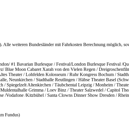
n). Alle weiteren Bundesländer mit Fahrkosten Berechnung möglich, so
/ #1 Bavarian Burlesque / Festival/London Burlesque Festival /Quee
ez/ Blue Moon Cabaret Xarah von den Vielen Regen / Dreigroschenfi
tes Theater / Lohfelden Kolosseum / Ruhr Kongress Bochum / Stadthall
ehalle, Neunkirchen / Stadthalle Reutlingen / Häbse Theater Basel (Schw
h / Spiegelzelt Altenkirchen / Täubchental Leipzig / Monheim / Theate
dentalhalle Grimma / Loev Binz / Theater Salzwedel / Capitol Theater 
ise /Vodafone /Kitzbühel / Santa Clowns Dinner Show Dresden / Rhein
im Fundus)