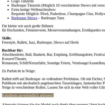
Gogo Tänzerin
Burlesque Tänzerin (Möglich 10 verschiedene Shows mit vers
Extra lustige Weihnachtsshow
Requisite Möglich: Pferd, Puderdose, Champagne Glas, Holl
Burlesque Shows
– Burlesque Tanz
Für kleine wie auch große Bühnen
für Hochzeiten, Firmenevents, Messeveranstaltungen, Erotikparties u
Skills:
Freestyle, Ballett, Jazz, Burlesque, Shows auf Heels
Buchbar für:
Abschlussfeier, Ball, Bankett, Bar, Empfang, Eröffnungsfeier, Festiva
Konzert/Theater,
Restaurant, Schiff/Kreuzfahrt, Sonstige Feiern, Vernissage/Ausstell
Zu Parfait de la Neige:
Ballett trifft auf Burlesque -in vollendeter Perfektion. Ob mit Fä
Publikum mit akrobatisch angehauchten Tanzeinlagen, fantastischer 
Neige in verschiedene Rollen. Lassen Sie sich in eine Welt voller 
Künstlerin unverbindlich anfragen!
Alternativ können Sie das Model auch direkt über unseren “Jetzt buch