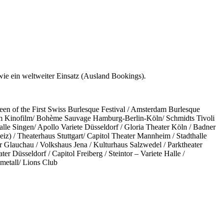
wie ein weltweiter Einsatz (Ausland Bookings).
n of the First Swiss Burlesque Festival / Amsterdam Burlesque
lm Kinofilm/ Bohème Sauvage Hamburg-Berlin-Köln/ Schmidts Tivoli
e Singen/ Apollo Variete Düsseldorf / Gloria Theater Köln / Badner
eiz) / Theaterhaus Stuttgart/ Capitol Theater Mannheim / Stadthalle
r Glauchau / Volkshaus Jena / Kulturhaus Salzwedel / Parktheater
Düsseldorf / Capitol Freiberg / Steintor – Variete Halle /
metall/ Lions Club