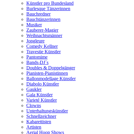
Künstler pro Bundesland
Burlesque Tänzerinnen
Bauchredner
Bauchtänzerinnen
Musiker
Zauberer-Magier
Weihnachtsmänner
Jongleure
Comedy Kellner
Travestie Künstler
Pantomime
Bands-DJ´s
Doubles & Doppelgänger
Pianisten-Pianistinnen
Ballonmodellage Künstler
Diabolo Künstler
Gaukler
Gala Künstler
Varieté Künstler
Clowns
Unterhaltungskünstler
Schnellzeichner
Kabarettisten
Artisten
Aerial Hoop Shows