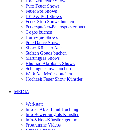
Hochzeit Feuer Shows
Pyro Feuer Shows
Feuer Poi Shows
LED & POI Shows
Feuer Strip Shows buchen
Feuerspucker-Feuerspuckerinnen
Gogos buchen
Burlesque Shows
Pole Dance Shows
Show Künstler Acts
Stelzen Gogos buchen
Martiniglas Shows
Rhönrad Akrobatik Shows
Schlangenshows buchen
Walk Act Models buchen
Hochzeit Feuer Show Künstler
MEDIA
Werkstatt
Info zu Ablauf und Buchung
Info Bewerbung als Künstler
Info-Video-Künstleragentur
Programme Videos