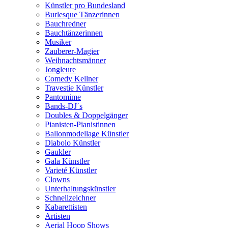
Künstler pro Bundesland
Burlesque Tänzerinnen
Bauchredner
Bauchtänzerinnen
Musiker
Zauberer-Magier
Weihnachtsmänner
Jongleure
Comedy Kellner
Travestie Künstler
Pantomime
Bands-DJ´s
Doubles & Doppelgänger
Pianisten-Pianistinnen
Ballonmodellage Künstler
Diabolo Künstler
Gaukler
Gala Künstler
Varieté Künstler
Clowns
Unterhaltungskünstler
Schnellzeichner
Kabarettisten
Artisten
Aerial Hoop Shows