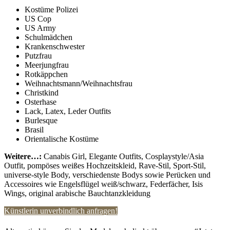
Kostüme Polizei
US Cop
US Army
Schulmädchen
Krankenschwester
Putzfrau
Meerjungfrau
Rotkäppchen
Weihnachtsmann/Weihnachtsfrau
Christkind
Osterhase
Lack, Latex, Leder Outfits
Burlesque
Brasil
Orientalische Kostüme
Weitere…:
Canabis Girl, Elegante Outfits, Cosplaystyle/Asia
Outfit, pompöses weißes Hochzeitskleid, Rave-Stil, Sport-Stil,
universe-style Body, verschiedenste Bodys sowie Perücken und
Accessoires wie Engelsflügel weiß/schwarz, Federfächer, Isis
Wings, original arabische Bauchtanzkleidung
Künstlerin unverbindlich anfragen!