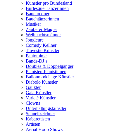
Künstler pro Bundesland
Burlesque Tänzerinnen
Bauchredner
Bauchtänzerinnen
Musiker
Zauberer-Magier
Weihnachtsmänner
Jongleure
Comedy Kellner
Travestie Künstler
Pantomime
Bands-DJ´s
Doubles & Doppelgänger
Pianisten-Pianistinnen
Ballonmodellage Künstler
Diabolo Künstler
Gaukler
Gala Künstler
Varieté Künstler
Clowns
Unterhaltungskünstler
Schnellzeichner
Kabarettisten
Artisten
Aerial Hoop Shows