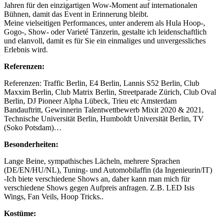
Jahren für den einzigartigen Wow-Moment auf internationalen
Bühnen, damit das Event in Erinnerung bleibt.
Meine vielseitigen Performances, unter anderem als Hula Hoop-,
Gogo-, Show- oder Varieté Tänzerin, gestalte ich leidenschaftlich
und elanvoll, damit es für Sie ein einmaliges und unvergessliches
Erlebnis wird.
Referenzen:
Referenzen: Traffic Berlin, E4 Berlin, Lannis S52 Berlin, Club
Maxxim Berlin, Club Matrix Berlin, Streetparade Zürich, Club Oval
Berlin, DJ Pioneer Alpha Lübeck, Trieu etc Amsterdam
Bandauftritt, Gewinnerin Talentwettbewerb Mixit 2020 & 2021,
Technische Universität Berlin, Humboldt Universität Berlin, TV
(Soko Potsdam)…
Besonderheiten:
Lange Beine, sympathisches Lächeln, mehrere Sprachen
(DE/EN/HU/NL), Tuning- und Automobilaffin (da Ingenieurin/IT)
-Ich biete verschiedene Shows an, daher kann man mich für
verschiedene Shows gegen Aufpreis anfragen. Z.B. LED Isis
Wings, Fan Veils, Hoop Tricks..
Kostüme: