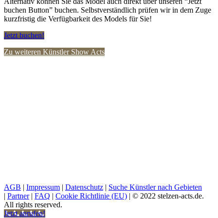
Alternativ können Sie das Model auch direkt über unseren “Jetzt
buchen Button” buchen. Selbstverständlich prüfen wir in dem Zuge
kurzfristig die Verfügbarkeit des Models für Sie!
Jetzt buchen!
Zu weiteren Künstler Show Acts
AGB
|
Impressum
|
Datenschutz
|
Suche Künstler nach Gebieten
|
Partner
|
FAQ
|
Cookie Richtlinie (EU)
| © 2022 stelzen-acts.de.
All rights reserved.
Jetzt anrufen!