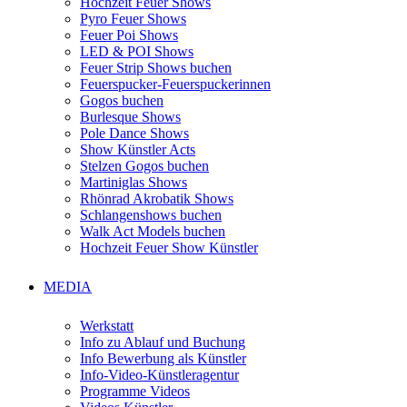
Hochzeit Feuer Shows
Pyro Feuer Shows
Feuer Poi Shows
LED & POI Shows
Feuer Strip Shows buchen
Feuerspucker-Feuerspuckerinnen
Gogos buchen
Burlesque Shows
Pole Dance Shows
Show Künstler Acts
Stelzen Gogos buchen
Martiniglas Shows
Rhönrad Akrobatik Shows
Schlangenshows buchen
Walk Act Models buchen
Hochzeit Feuer Show Künstler
MEDIA
Werkstatt
Info zu Ablauf und Buchung
Info Bewerbung als Künstler
Info-Video-Künstleragentur
Programme Videos