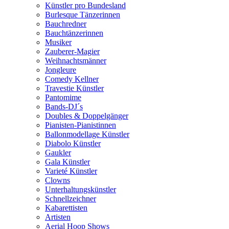
Künstler pro Bundesland
Burlesque Tänzerinnen
Bauchredner
Bauchtänzerinnen
Musiker
Zauberer-Magier
Weihnachtsmänner
Jongleure
Comedy Kellner
Travestie Künstler
Pantomime
Bands-DJ´s
Doubles & Doppelgänger
Pianisten-Pianistinnen
Ballonmodellage Künstler
Diabolo Künstler
Gaukler
Gala Künstler
Varieté Künstler
Clowns
Unterhaltungskünstler
Schnellzeichner
Kabarettisten
Artisten
Aerial Hoop Shows