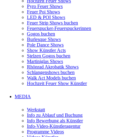
Hochzeit Feuer Shows
Pyro Feuer Shows
Feuer Poi Shows
LED & POI Shows
Feuer Strip Shows buchen
Feuerspucker-Feuerspuckerinnen
Gogos buchen
Burlesque Shows
Pole Dance Shows
Show Künstler Acts
Stelzen Gogos buchen
Martiniglas Shows
Rhönrad Akrobatik Shows
Schlangenshows buchen
Walk Act Models buchen
Hochzeit Feuer Show Künstler
MEDIA
Werkstatt
Info zu Ablauf und Buchung
Info Bewerbung als Künstler
Info-Video-Künstleragentur
Programme Videos