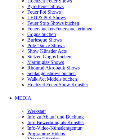
Hochzeit Feuer Shows
Pyro Feuer Shows
Feuer Poi Shows
LED & POI Shows
Feuer Strip Shows buchen
Feuerspucker-Feuerspuckerinnen
Gogos buchen
Burlesque Shows
Pole Dance Shows
Show Künstler Acts
Stelzen Gogos buchen
Martiniglas Shows
Rhönrad Akrobatik Shows
Schlangenshows buchen
Walk Act Models buchen
Hochzeit Feuer Show Künstler
MEDIA
Werkstatt
Info zu Ablauf und Buchung
Info Bewerbung als Künstler
Info-Video-Künstleragentur
Programme Videos