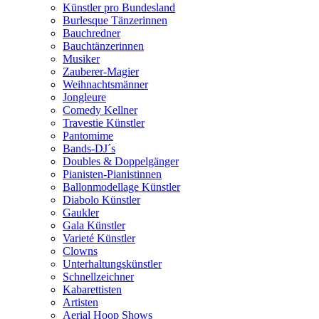
Künstler pro Bundesland
Burlesque Tänzerinnen
Bauchredner
Bauchtänzerinnen
Musiker
Zauberer-Magier
Weihnachtsmänner
Jongleure
Comedy Kellner
Travestie Künstler
Pantomime
Bands-DJ´s
Doubles & Doppelgänger
Pianisten-Pianistinnen
Ballonmodellage Künstler
Diabolo Künstler
Gaukler
Gala Künstler
Varieté Künstler
Clowns
Unterhaltungskünstler
Schnellzeichner
Kabarettisten
Artisten
Aerial Hoop Shows