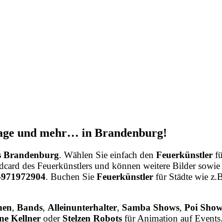
tage und mehr… in Brandenburg!
us Brandenburg
. Wählen Sie einfach den
Feuerkünstler
fü
dcard des Feuerkünstlers und können weitere Bilder sowi
9-971972904
. Buchen Sie
Feuerkünstler
für Städte wie z.
nen
,
Bands
,
Alleinunterhalter
,
Samba Shows
,
Poi Show
ne Kellner
oder
Stelzen Robots
für Animation auf Events