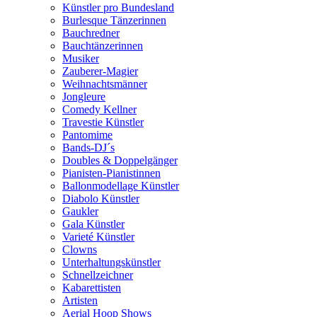
Künstler pro Bundesland
Burlesque Tänzerinnen
Bauchredner
Bauchtänzerinnen
Musiker
Zauberer-Magier
Weihnachtsmänner
Jongleure
Comedy Kellner
Travestie Künstler
Pantomime
Bands-DJ´s
Doubles & Doppelgänger
Pianisten-Pianistinnen
Ballonmodellage Künstler
Diabolo Künstler
Gaukler
Gala Künstler
Varieté Künstler
Clowns
Unterhaltungskünstler
Schnellzeichner
Kabarettisten
Artisten
Aerial Hoop Shows