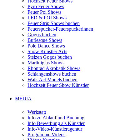
Hochzeit Feuer Shows
Pyro Feuer Shows
Feuer Poi Shows
LED & POI Shows
Feuer Strip Shows buchen
Feuerspucker-Feuerspuckerinnen
Gogos buchen
Burlesque Shows
Pole Dance Shows
Show Künstler Acts
Stelzen Gogos buchen
Martiniglas Shows
Rhönrad Akrobatik Shows
Schlangenshows buchen
Walk Act Models buchen
Hochzeit Feuer Show Künstler
MEDIA
Werkstatt
Info zu Ablauf und Buchung
Info Bewerbung als Künstler
Info-Video-Künstleragentur
Programme Videos