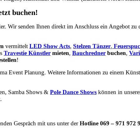
tzt buchen!
er. Wir senden Ihnen direkt im Anschluss ein Angebot zu 
rn
vermittelt
LED Show Acts
,
Stelzen Tänzer
,
Feuerspuc
ns
Travestie Künstler
mieten
,
Bauchredner
buchen
,
Vari
stellen
!
ema Event Planung. Weitere Informationen zu einem Künst
nnen, Samba Shows &
Pole Dance Shows
können in unser
.
enden Gespräch mit uns unter der
Hotline 069 – 971 972 