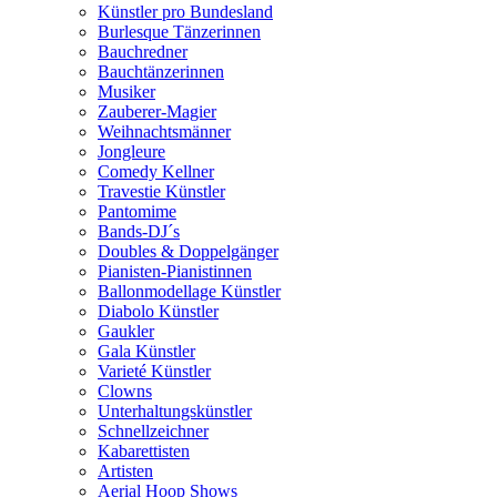
Künstler pro Bundesland
Burlesque Tänzerinnen
Bauchredner
Bauchtänzerinnen
Musiker
Zauberer-Magier
Weihnachtsmänner
Jongleure
Comedy Kellner
Travestie Künstler
Pantomime
Bands-DJ´s
Doubles & Doppelgänger
Pianisten-Pianistinnen
Ballonmodellage Künstler
Diabolo Künstler
Gaukler
Gala Künstler
Varieté Künstler
Clowns
Unterhaltungskünstler
Schnellzeichner
Kabarettisten
Artisten
Aerial Hoop Shows