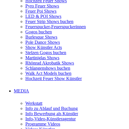
Hochzeit Feuer Shows
Pyro Feuer Shows
Feuer Poi Shows
LED & POI Shows
Feuer Strip Shows buchen
Feuerspucker-Feuerspuckerinnen
Gogos buchen
Burlesque Shows
Pole Dance Shows
Show Künstler Acts
Stelzen Gogos buchen
Martiniglas Shows
Rhönrad Akrobatik Shows
Schlangenshows buchen
Walk Act Models buchen
Hochzeit Feuer Show Künstler
MEDIA
Werkstatt
Info zu Ablauf und Buchung
Info Bewerbung als Künstler
Info-Video-Künstleragentur
Programme Videos