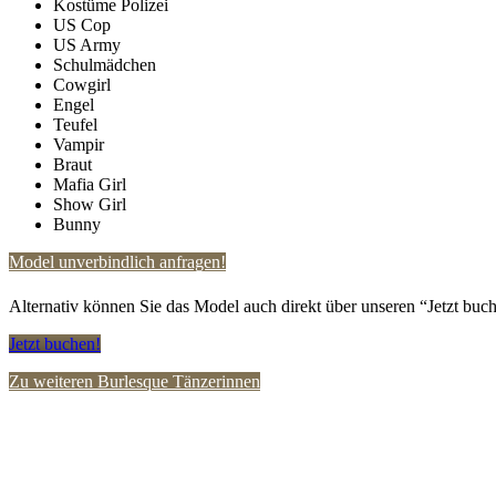
Kostüme Polizei
US Cop
US Army
Schulmädchen
Cowgirl
Engel
Teufel
Vampir
Braut
Mafia Girl
Show Girl
Bunny
Model unverbindlich anfragen!
Alternativ können Sie das Model auch direkt über unseren “Jetzt buch
Jetzt buchen!
Zu weiteren Burlesque Tänzerinnen