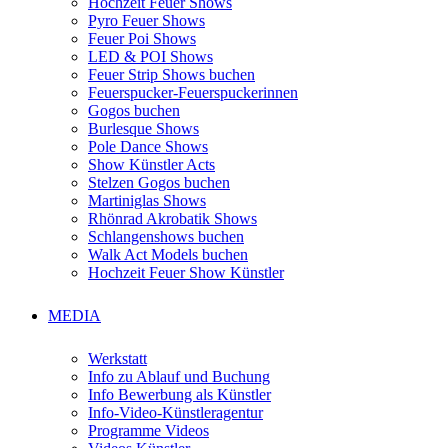
Hochzeit Feuer Shows
Pyro Feuer Shows
Feuer Poi Shows
LED & POI Shows
Feuer Strip Shows buchen
Feuerspucker-Feuerspuckerinnen
Gogos buchen
Burlesque Shows
Pole Dance Shows
Show Künstler Acts
Stelzen Gogos buchen
Martiniglas Shows
Rhönrad Akrobatik Shows
Schlangenshows buchen
Walk Act Models buchen
Hochzeit Feuer Show Künstler
MEDIA
Werkstatt
Info zu Ablauf und Buchung
Info Bewerbung als Künstler
Info-Video-Künstleragentur
Programme Videos