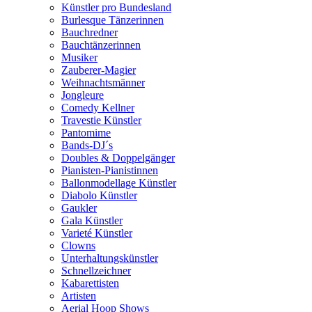
Künstler pro Bundesland
Burlesque Tänzerinnen
Bauchredner
Bauchtänzerinnen
Musiker
Zauberer-Magier
Weihnachtsmänner
Jongleure
Comedy Kellner
Travestie Künstler
Pantomime
Bands-DJ´s
Doubles & Doppelgänger
Pianisten-Pianistinnen
Ballonmodellage Künstler
Diabolo Künstler
Gaukler
Gala Künstler
Varieté Künstler
Clowns
Unterhaltungskünstler
Schnellzeichner
Kabarettisten
Artisten
Aerial Hoop Shows