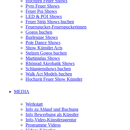
Hochzeit Feuer Shows
Pyro Feuer Shows
Feuer Poi Shows
LED & POI Shows
Feuer Strip Shows buchen
Feuerspucker-Feuerspuckerinnen
Gogos buchen
Burlesque Shows
Pole Dance Shows
Show Künstler Acts
Stelzen Gogos buchen
Martiniglas Shows
Rhönrad Akrobatik Shows
Schlangenshows buchen
Walk Act Models buchen
Hochzeit Feuer Show Künstler
MEDIA
Werkstatt
Info zu Ablauf und Buchung
Info Bewerbung als Künstler
Info-Video-Künstleragentur
Programme Videos