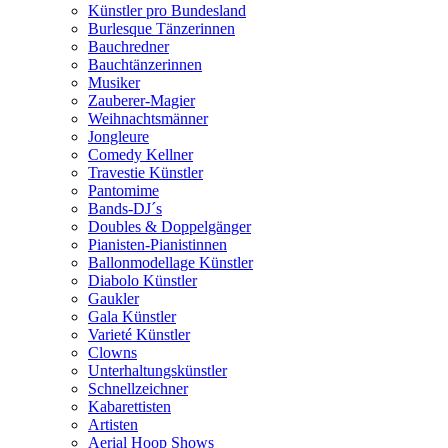
Künstler pro Bundesland
Burlesque Tänzerinnen
Bauchredner
Bauchtänzerinnen
Musiker
Zauberer-Magier
Weihnachtsmänner
Jongleure
Comedy Kellner
Travestie Künstler
Pantomime
Bands-DJ´s
Doubles & Doppelgänger
Pianisten-Pianistinnen
Ballonmodellage Künstler
Diabolo Künstler
Gaukler
Gala Künstler
Varieté Künstler
Clowns
Unterhaltungskünstler
Schnellzeichner
Kabarettisten
Artisten
Aerial Hoop Shows