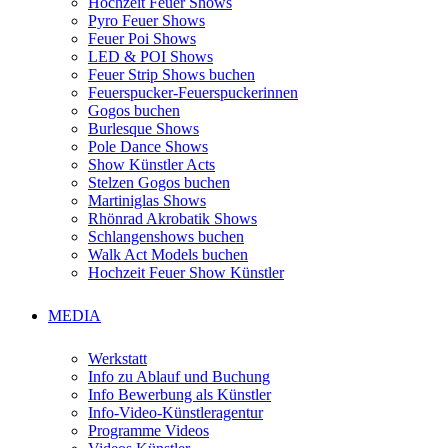
Hochzeit Feuer Shows
Pyro Feuer Shows
Feuer Poi Shows
LED & POI Shows
Feuer Strip Shows buchen
Feuerspucker-Feuerspuckerinnen
Gogos buchen
Burlesque Shows
Pole Dance Shows
Show Künstler Acts
Stelzen Gogos buchen
Martiniglas Shows
Rhönrad Akrobatik Shows
Schlangenshows buchen
Walk Act Models buchen
Hochzeit Feuer Show Künstler
MEDIA
Werkstatt
Info zu Ablauf und Buchung
Info Bewerbung als Künstler
Info-Video-Künstleragentur
Programme Videos