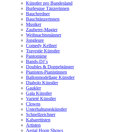
Künstler pro Bundesland
Burlesque Tänzerinnen
Bauchredner
Bauchtänzerinnen
Musiker
Zauberer-Magier
Weihnachtsmänner
Jongleure
Comedy Kellner
Travestie Künstler
Pantomime
Bands-DJ´s
Doubles & Doppelgänger
Pianisten-Pianistinnen
Ballonmodellage Künstler
Diabolo Künstler
Gaukler
Gala Künstler
Varieté Künstler
Clowns
Unterhaltungskünstler
Schnellzeichner
Kabarettisten
Artisten
Aerial Hoop Shows