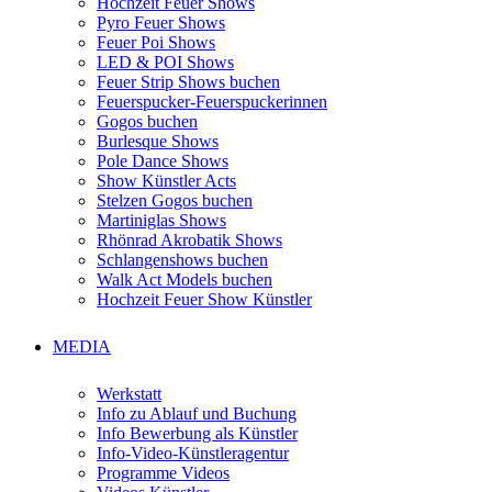
Hochzeit Feuer Shows
Pyro Feuer Shows
Feuer Poi Shows
LED & POI Shows
Feuer Strip Shows buchen
Feuerspucker-Feuerspuckerinnen
Gogos buchen
Burlesque Shows
Pole Dance Shows
Show Künstler Acts
Stelzen Gogos buchen
Martiniglas Shows
Rhönrad Akrobatik Shows
Schlangenshows buchen
Walk Act Models buchen
Hochzeit Feuer Show Künstler
MEDIA
Werkstatt
Info zu Ablauf und Buchung
Info Bewerbung als Künstler
Info-Video-Künstleragentur
Programme Videos