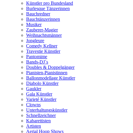
Künstler pro Bundesland
Burlesque Tänzerinnen
Bauchredner
Bauchtänzerinnen
Musiker
Zauberer-Magier
Weihnachtsmänner
Jongleure
Comedy Kellner
Travestie Künstler
Pantomime
Bands-DJ´s
Doubles & Doppelgänger
Pianisten-Pianistinnen
Ballonmodellage Künstler
Diabolo Künstler
Gaukler
Gala Künstler
Varieté Künstler
Clowns
Unterhaltungskünstler
Schnellzeichner
Kabarettisten
Artisten
Aerial Hoop Shows