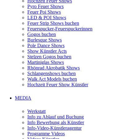
Hochzeit Feuer Shows
Pyro Feuer Shows
Feuer Poi Shows
LED & POI Shows
Feuer Strip Shows buchen
Feuerspucker-Feuerspuckerinnen
Gogos buchen
Burlesque Shows
Pole Dance Shows
Show Künstler Acts
Stelzen Gogos buchen
Martiniglas Shows
Rhönrad Akrobatik Shows
Schlangenshows buchen
Walk Act Models buchen
Hochzeit Feuer Show Künstler
MEDIA
Werkstatt
Info zu Ablauf und Buchung
Info Bewerbung als Künstler
Info-Video-Künstleragentur
Programme Videos