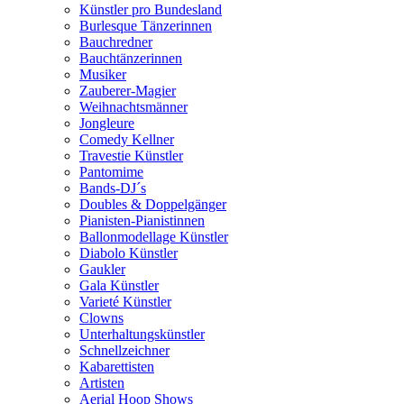
Künstler pro Bundesland
Burlesque Tänzerinnen
Bauchredner
Bauchtänzerinnen
Musiker
Zauberer-Magier
Weihnachtsmänner
Jongleure
Comedy Kellner
Travestie Künstler
Pantomime
Bands-DJ´s
Doubles & Doppelgänger
Pianisten-Pianistinnen
Ballonmodellage Künstler
Diabolo Künstler
Gaukler
Gala Künstler
Varieté Künstler
Clowns
Unterhaltungskünstler
Schnellzeichner
Kabarettisten
Artisten
Aerial Hoop Shows