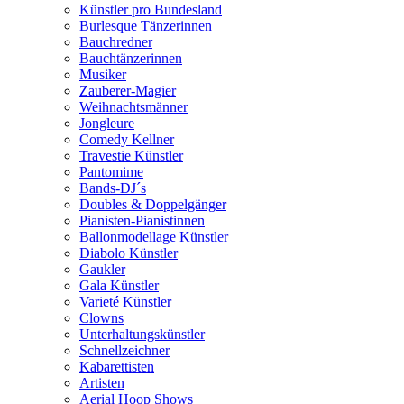
Künstler pro Bundesland
Burlesque Tänzerinnen
Bauchredner
Bauchtänzerinnen
Musiker
Zauberer-Magier
Weihnachtsmänner
Jongleure
Comedy Kellner
Travestie Künstler
Pantomime
Bands-DJ´s
Doubles & Doppelgänger
Pianisten-Pianistinnen
Ballonmodellage Künstler
Diabolo Künstler
Gaukler
Gala Künstler
Varieté Künstler
Clowns
Unterhaltungskünstler
Schnellzeichner
Kabarettisten
Artisten
Aerial Hoop Shows