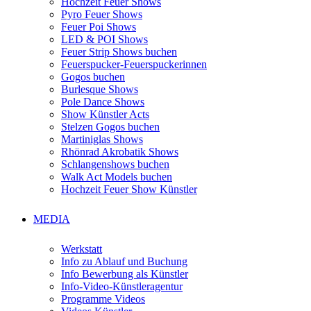
Hochzeit Feuer Shows
Pyro Feuer Shows
Feuer Poi Shows
LED & POI Shows
Feuer Strip Shows buchen
Feuerspucker-Feuerspuckerinnen
Gogos buchen
Burlesque Shows
Pole Dance Shows
Show Künstler Acts
Stelzen Gogos buchen
Martiniglas Shows
Rhönrad Akrobatik Shows
Schlangenshows buchen
Walk Act Models buchen
Hochzeit Feuer Show Künstler
MEDIA
Werkstatt
Info zu Ablauf und Buchung
Info Bewerbung als Künstler
Info-Video-Künstleragentur
Programme Videos