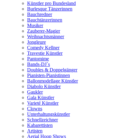
Künstler pro Bundesland
Burlesque Tänzerinnen
Bauchredner
Bauchtänzerinnen
Musiker
Zauberer-Magier
Weihnachtsmänner
Jongleure
Comedy Kellner
Travestie Künstler
Pantomime
Bands-DJ´s
Doubles & Doppelgänger
Pianisten-Pianistinnen
Ballonmodellage Künstler
Diabolo Künstler
Gaukler
Gala Künstler
Varieté Künstler
Clowns
Unterhaltungskünstler
Schnellzeichner
Kabarettisten
Artisten
Aerial Hoop Shows