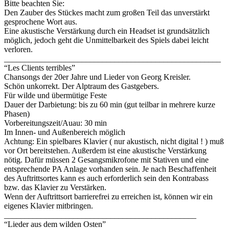
Bitte beachten Sie:
Den Zauber des Stückes macht zum großen Teil das unverstärkt
gesprochene Wort aus.
Eine akustische Verstärkung durch ein Headset ist grundsätzlich
möglich, jedoch geht die Unmittelbarkeit des Spiels dabei leicht
verloren.
_____________________________________________________
“Les Clients terribles”
Chansongs der 20er Jahre und Lieder von Georg Kreisler.
Schön unkorrekt. Der Alptraum des Gastgebers.
Für wilde und übermütige Feste
Dauer der Darbietung: bis zu 60 min (gut teilbar in mehrere kurze
Phasen)
Vorbereitungszeit/Auau: 30 min
Im Innen- und Außenbereich möglich
Achtung: Ein spielbares Klavier ( nur akustisch, nicht digital ! ) muß
vor Ort bereitstehen. Außerdem ist eine akustische Verstärkung
nötig. Dafür müssen 2 Gesangsmikrofone mit Stativen und eine
entsprechende PA Anlage vorhanden sein. Je nach Beschaffenheit
des Auftrittsortes kann es auch erforderlich sein den Kontrabass
bzw. das Klavier zu Verstärken.
Wenn der Auftrittsort barrierefrei zu erreichen ist, können wir ein
eigenes Klavier mitbringen.
_______________________________________________
“Lieder aus dem wilden Osten”