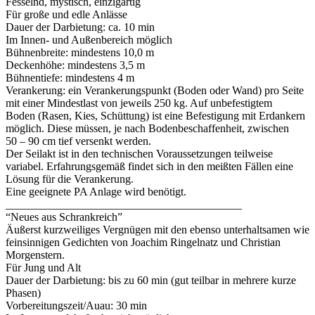
Fesselnd, mystisch, einzigartig
Für große und edle Anlässe
Dauer der Darbietung: ca. 10 min
Im Innen- und Außenbereich möglich
Bühnenbreite: mindestens 10,0 m
Deckenhöhe: mindestens 3,5 m
Bühnentiefe: mindestens 4 m
Verankerung: ein Verankerungspunkt (Boden oder Wand) pro Seite
mit einer Mindestlast von jeweils 250 kg. Auf unbefestigtem
Boden (Rasen, Kies, Schüttung) ist eine Befestigung mit Erdankern
möglich. Diese müssen, je nach Bodenbeschaffenheit, zwischen
50 – 90 cm tief versenkt werden.
Der Seilakt ist in den technischen Voraussetzungen teilweise
variabel. Erfahrungsgemäß findet sich in den meißten Fällen eine
Lösung für die Verankerung.
Eine geeignete PA Anlage wird benötigt.
__________________________________________
“Neues aus Schrankreich”
Äußerst kurzweiliges Vergnügen mit den ebenso unterhaltsamen wie
feinsinnigen Gedichten von Joachim Ringelnatz und Christian
Morgenstern.
Für Jung und Alt
Dauer der Darbietung: bis zu 60 min (gut teilbar in mehrere kurze
Phasen)
Vorbereitungszeit/Auau: 30 min