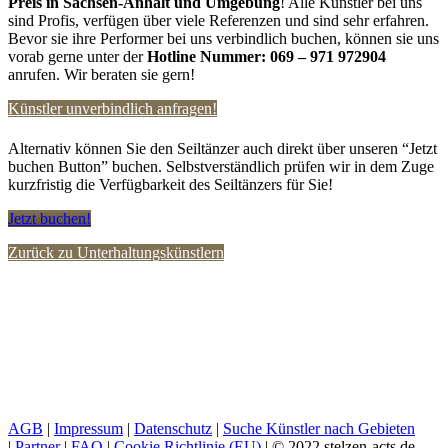
Preis in Sachsen-Anhalt
und Umgebung
! Alle Künstler bei uns
sind Profis, verfügen über viele Referenzen und sind sehr erfahren.
Bevor sie ihre Performer bei uns verbindlich buchen, können sie uns
vorab gerne unter der
Hotline Nummer:
069 – 971 972904
anrufen. Wir beraten sie gern!
Künstler unverbindlich anfragen!
Alternativ können Sie den Seiltänzer auch direkt über unseren “Jetzt
buchen Button” buchen. Selbstverständlich prüfen wir in dem Zuge
kurzfristig die Verfügbarkeit des Seiltänzers für Sie!
Jetzt buchen!
Zurück zu Unterhaltungskünstlern
AGB
|
Impressum
|
Datenschutz
|
Suche Künstler nach Gebieten
|
Partner
|
FAQ
|
Cookie Richtlinie (EU)
| © 2022 stelzen-acts.de.