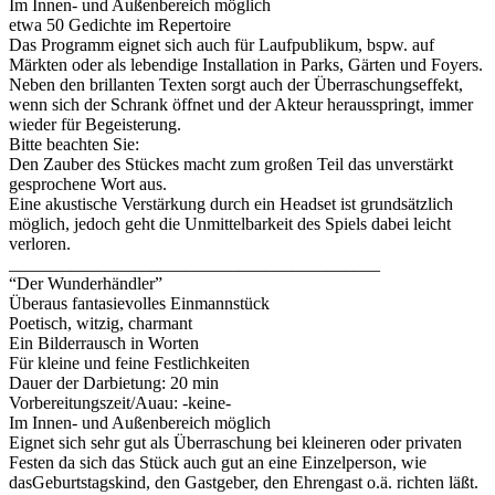
Im Innen- und Außenbereich möglich
etwa 50 Gedichte im Repertoire
Das Programm eignet sich auch für Laufpublikum, bspw. auf
Märkten oder als lebendige Installation in Parks, Gärten und Foyers.
Neben den brillanten Texten sorgt auch der Überraschungseffekt,
wenn sich der Schrank öffnet und der Akteur herausspringt, immer
wieder für Begeisterung.
Bitte beachten Sie:
Den Zauber des Stückes macht zum großen Teil das unverstärkt
gesprochene Wort aus.
Eine akustische Verstärkung durch ein Headset ist grundsätzlich
möglich, jedoch geht die Unmittelbarkeit des Spiels dabei leicht
verloren.
__________________________________________
“Der Wunderhändler”
Überaus fantasievolles Einmannstück
Poetisch, witzig, charmant
Ein Bilderrausch in Worten
Für kleine und feine Festlichkeiten
Dauer der Darbietung: 20 min
Vorbereitungszeit/Auau: -keine-
Im Innen- und Außenbereich möglich
Eignet sich sehr gut als Überraschung bei kleineren oder privaten
Festen da sich das Stück auch gut an eine Einzelperson, wie
dasGeburtstagskind, den Gastgeber, den Ehrengast o.ä. richten läßt.