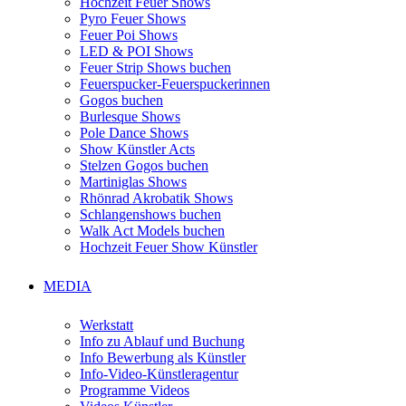
Hochzeit Feuer Shows
Pyro Feuer Shows
Feuer Poi Shows
LED & POI Shows
Feuer Strip Shows buchen
Feuerspucker-Feuerspuckerinnen
Gogos buchen
Burlesque Shows
Pole Dance Shows
Show Künstler Acts
Stelzen Gogos buchen
Martiniglas Shows
Rhönrad Akrobatik Shows
Schlangenshows buchen
Walk Act Models buchen
Hochzeit Feuer Show Künstler
MEDIA
Werkstatt
Info zu Ablauf und Buchung
Info Bewerbung als Künstler
Info-Video-Künstleragentur
Programme Videos