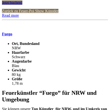
Jetzt buchen!
Zurück zu Feuer-Poi Show Künstler
Read more
Fuego
Ort, Bundesland
NRW
Haarfarbe
Schwarz
Augenfarbe
Blau
Gewicht
80 kg
Größe
1,78 m
Feuerkünstler “Fuego” für NRW und
Umgebung
Sie können unsere
Top Künstler für NRW, und im Umkreis von