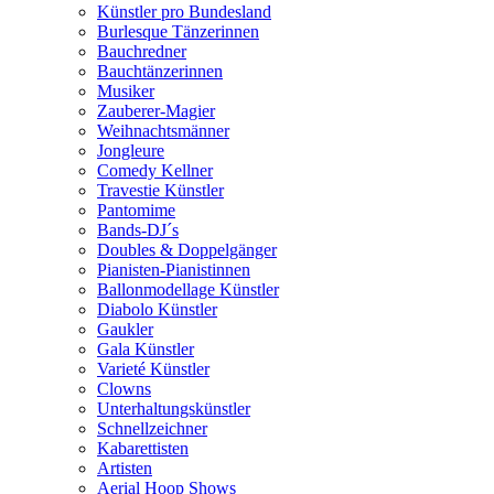
Künstler pro Bundesland
Burlesque Tänzerinnen
Bauchredner
Bauchtänzerinnen
Musiker
Zauberer-Magier
Weihnachtsmänner
Jongleure
Comedy Kellner
Travestie Künstler
Pantomime
Bands-DJ´s
Doubles & Doppelgänger
Pianisten-Pianistinnen
Ballonmodellage Künstler
Diabolo Künstler
Gaukler
Gala Künstler
Varieté Künstler
Clowns
Unterhaltungskünstler
Schnellzeichner
Kabarettisten
Artisten
Aerial Hoop Shows