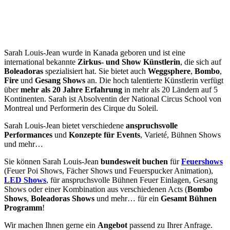
Sarah Louis-Jean wurde in Kanada geboren und ist eine
international bekannte
Zirkus- und Show Künstlerin
, die sich auf
Boleadoras
spezialisiert hat. Sie bietet auch
Weggsphere
,
Bombo
,
Fire
und
Gesang Shows
an. Die hoch talentierte Künstlerin verfügt
über
mehr als 20 Jahre Erfahrung
in mehr als 20 Ländern auf 5
Kontinenten. Sarah ist Absolventin der National Circus School von
Montreal und Performerin des Cirque du Soleil.
Sarah Louis-Jean bietet verschiedene
anspruchsvolle
Performances
und
Konzepte für Events
, Varieté, Bühnen Shows
und mehr…
Sie können Sarah Louis-Jean
bundesweit buchen
für
Feuershows
(Feuer Poi Shows, Fächer Shows und Feuerspucker Animation),
LED Shows
, für anspruchsvolle Bühnen Feuer Einlagen, Gesang
Shows oder einer Kombination aus verschiedenen Acts (
Bombo
Shows
,
Boleadoras Shows
und mehr… für ein
Gesamt Bühnen
Programm
!
Wir machen Ihnen gerne ein
Angebot
passend zu Ihrer Anfrage.