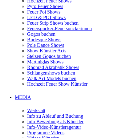
Hochzeit Feuer Shows
Pyro Feuer Shows
Feuer Poi Shows
LED & POI Shows
Feuer Strip Shows buchen
Feuerspucker-Feuerspuckerinnen
Gogos buchen
Burlesque Shows
Pole Dance Shows
Show Künstler Acts
Stelzen Gogos buchen
Martiniglas Shows
Rhönrad Akrobatik Shows
Schlangenshows buchen
Walk Act Models buchen
Hochzeit Feuer Show Künstler
MEDIA
Werkstatt
Info zu Ablauf und Buchung
Info Bewerbung als Künstler
Info-Video-Künstleragentur
Programme Videos