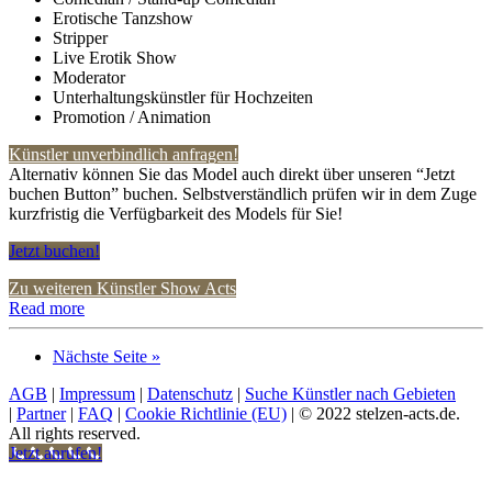
Erotische Tanzshow
Stripper
Live Erotik Show
Moderator
Unterhaltungskünstler für Hochzeiten
Promotion / Animation
Künstler unverbindlich anfragen!
Alternativ können Sie das Model auch direkt über unseren “Jetzt
buchen Button” buchen. Selbstverständlich prüfen wir in dem Zuge
kurzfristig die Verfügbarkeit des Models für Sie!
Jetzt buchen!
Zu weiteren Künstler Show Acts
Read more
Nächste Seite »
AGB
|
Impressum
|
Datenschutz
|
Suche Künstler nach Gebieten
|
Partner
|
FAQ
|
Cookie Richtlinie (EU)
| © 2022 stelzen-acts.de.
All rights reserved.
Jetzt anrufen!