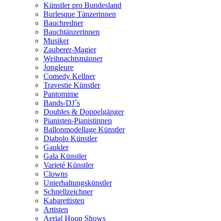
Künstler pro Bundesland
Burlesque Tänzerinnen
Bauchredner
Bauchtänzerinnen
Musiker
Zauberer-Magier
Weihnachtsmänner
Jongleure
Comedy Kellner
Travestie Künstler
Pantomime
Bands-DJ´s
Doubles & Doppelgänger
Pianisten-Pianistinnen
Ballonmodellage Künstler
Diabolo Künstler
Gaukler
Gala Künstler
Varieté Künstler
Clowns
Unterhaltungskünstler
Schnellzeichner
Kabarettisten
Artisten
Aerial Hoop Shows