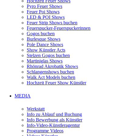
Hochzeit Feuer Shows
Pyro Feuer Shows
Feuer Poi Shows
LED & POI Shows
Feuer Strip Shows buchen
Feuerspucker-Feuerspuckerinnen
Gogos buchen
Burlesque Shows
Pole Dance Shows
Show Künstler Acts
Stelzen Gogos buchen
Martiniglas Shows
Rhönrad Akrobatik Shows
Schlangenshows buchen
Walk Act Models buchen
Hochzeit Feuer Show Künstler
MEDIA
Werkstatt
Info zu Ablauf und Buchung
Info Bewerbung als Künstler
Info-Video-Künstleragentur
Programme Videos