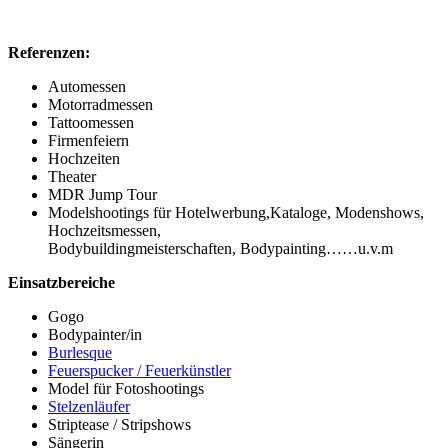
Referenzen:
Automessen
Motorradmessen
Tattoomessen
Firmenfeiern
Hochzeiten
Theater
MDR Jump Tour
Modelshootings für Hotelwerbung,Kataloge, Modenshows,
Hochzeitsmessen,
Bodybuildingmeisterschaften, Bodypainting……u.v.m
Einsatzbereiche
Gogo
Bodypainter/in
Burlesque
Feuerspucker / Feuerkünstler
Model für Fotoshootings
Stelzenläufer
Striptease / Stripshows
Sängerin