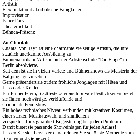
Artistik
Flexibilität und akrobatische Fähigkeiten
Improvisation
Feuer Fans
Theaterlichkeit
Bühnen-Präsenz
Zu Chantal:
Chantal von Tayn ist eine charmante vielseitige Artistin, die ihre
staatlich anerkannte Ausbildung zu
Bühnenakrobatin/Artistin auf der Artistenschule “Die Etage” in
Berlin absolvierte.
Seit dem ist sie in vielen Varieté und Bühnenshows als Meisterin der
Balljonglage zu sehen.
Gerne präsentiert sie zudem fröhliche Jonglagen mit Hüten und
Lasso oder Keulen.
Für Firmenfeiern, Stadtfeste oder auch private Festlichkeiten bietet
sie Ihnen hochwärtige, verblüffende und
spannende Feuershows.
Ein hohes technisches Niveau verbunden mit kreativen Kostümen,
einer starken Musikauswahl und sinnlichem
verspielten Tanz garantiert Begeisterung bei jedem Publikum.
Damit bietet sie passende Showeinlagen für jeden Anlass!
Lassen Sie sich begeistern und erleben Sie schönste Momente zum
Staunen und Genießen!