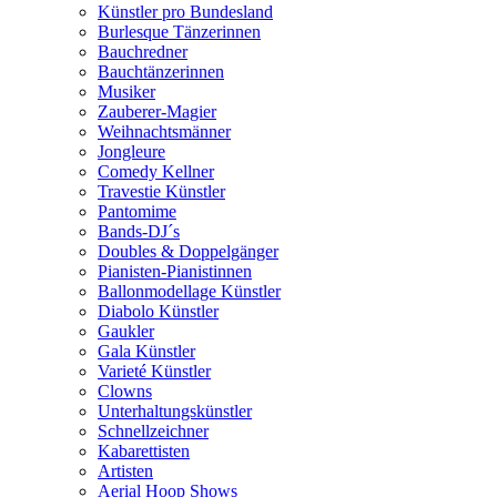
Künstler pro Bundesland
Burlesque Tänzerinnen
Bauchredner
Bauchtänzerinnen
Musiker
Zauberer-Magier
Weihnachtsmänner
Jongleure
Comedy Kellner
Travestie Künstler
Pantomime
Bands-DJ´s
Doubles & Doppelgänger
Pianisten-Pianistinnen
Ballonmodellage Künstler
Diabolo Künstler
Gaukler
Gala Künstler
Varieté Künstler
Clowns
Unterhaltungskünstler
Schnellzeichner
Kabarettisten
Artisten
Aerial Hoop Shows