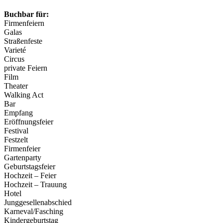
Buchbar für:
Firmenfeiern
Galas
Straßenfeste
Varieté
Circus
private Feiern
Film
Theater
Walking Act
Bar
Empfang
Eröffnungsfeier
Festival
Festzelt
Firmenfeier
Gartenparty
Geburtstagsfeier
Hochzeit – Feier
Hochzeit – Trauung
Hotel
Junggesellenabschied
Karneval/Fasching
Kindergeburtstag