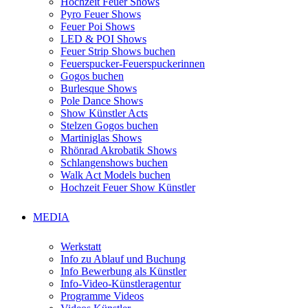
Hochzeit Feuer Shows
Pyro Feuer Shows
Feuer Poi Shows
LED & POI Shows
Feuer Strip Shows buchen
Feuerspucker-Feuerspuckerinnen
Gogos buchen
Burlesque Shows
Pole Dance Shows
Show Künstler Acts
Stelzen Gogos buchen
Martiniglas Shows
Rhönrad Akrobatik Shows
Schlangenshows buchen
Walk Act Models buchen
Hochzeit Feuer Show Künstler
MEDIA
Werkstatt
Info zu Ablauf und Buchung
Info Bewerbung als Künstler
Info-Video-Künstleragentur
Programme Videos