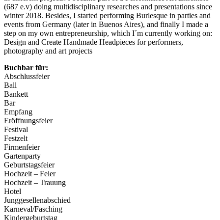
(687 e.v) doing multidisciplinary researches and presentations since
winter 2018. Besides, I started performing Burlesque in parties and
events from Germany (later in Buenos Aires), and finally I made a
step on my own entrepreneurship, which I´m currently working on:
Design and Create Handmade Headpieces for performers,
photography and art projects
Buchbar für:
Abschlussfeier
Ball
Bankett
Bar
Empfang
Eröffnungsfeier
Festival
Festzelt
Firmenfeier
Gartenparty
Geburtstagsfeier
Hochzeit – Feier
Hochzeit – Trauung
Hotel
Junggesellenabschied
Karneval/Fasching
Kindergeburtstag