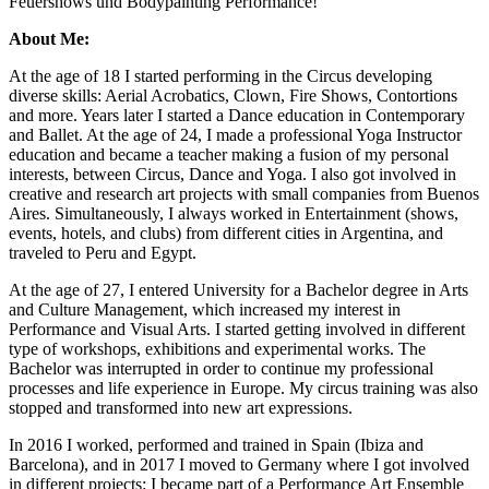
Feuershows und Bodypainting Performance!
About Me:
At the age of 18 I started performing in the Circus developing
diverse skills: Aerial Acrobatics, Clown, Fire Shows, Contortions
and more. Years later I started a Dance education in Contemporary
and Ballet. At the age of 24, I made a professional Yoga Instructor
education and became a teacher making a fusion of my personal
interests, between Circus, Dance and Yoga. I also got involved in
creative and research art projects with small companies from Buenos
Aires. Simultaneously, I always worked in Entertainment (shows,
events, hotels, and clubs) from different cities in Argentina, and
traveled to Peru and Egypt.
At the age of 27, I entered University for a Bachelor degree in Arts
and Culture Management, which increased my interest in
Performance and Visual Arts. I started getting involved in different
type of workshops, exhibitions and experimental works. The
Bachelor was interrupted in order to continue my professional
processes and life experience in Europe. My circus training was also
stopped and transformed into new art expressions.
In 2016 I worked, performed and trained in Spain (Ibiza and
Barcelona), and in 2017 I moved to Germany where I got involved
in different projects: I became part of a Performance Art Ensemble