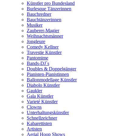
Künstler pro Bundesland
Burlesque Tänzerinnen
Bauchredner
Bauchtänzerinnen
Musiker
Zauberer-Magier
Weihnachtsmänner
Jongleure
Comedy Kellner
Travestie Künstler
Pantomime
Bands-DJ´s
Doubles & Doppelgänger
Pianisten-Pianistinnen
Ballonmodellage Künstler
Diabolo Künstler
Gaukler
Gala Künstler
Varieté Künstler
Clowns
Unterhaltungskünstler
Schnellzeichner
Kabarettisten
Artisten
Aerial Hoop Shows