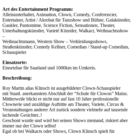
Art des Entertainment Programm:
Alleinunterhalter, Animation, Clown, Comedy, Conferencier,
Entertainer, Artist / Akrobat für Tanzshow und Bühne, Galakünstler,
Gaukler, Pantomime, Science Fiction, Sensationen, Theater,
Unterhaltungskünstler, Varieté Künstler, Walkact, Weihnachtsshow
–
Weihnachtsmann, Western Show – Verkleidungsshows,
Straßenkünstler, Comedy Kellner, Comedian / Stand-up Comedian,
Schauspieler
Einsatzorte:
Einsetzbar für Saarland und 1000km im Umkreis.
Beschreibung:
Roy Martin alias Klinsch ist ausgebildeter Clown-Schauspieler
mit Staatl. anerkanntem Abschluß der “Schule für Clowns” Mainz.
Mittlerweile blickt er nicht nur auf fast 10 Jahre professionelle
Clownerie und unzählige Auftritte am Theater, Variete, Circus &
Veranstaltungen anderer Art zurück sondern vielmehr auf tausende
lachende Gesichter..!
Geschont wurde und wird bei seinen Shows niemand, riskiert aber
immer nur der Clown selbst!
Egal ob bei Walkacts oder Shows, Clown Klinsch spielt für