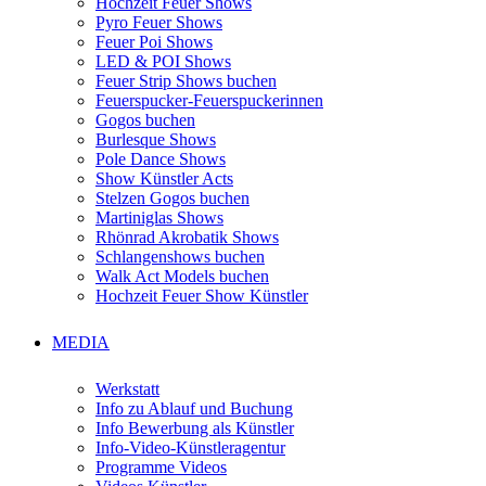
Hochzeit Feuer Shows
Pyro Feuer Shows
Feuer Poi Shows
LED & POI Shows
Feuer Strip Shows buchen
Feuerspucker-Feuerspuckerinnen
Gogos buchen
Burlesque Shows
Pole Dance Shows
Show Künstler Acts
Stelzen Gogos buchen
Martiniglas Shows
Rhönrad Akrobatik Shows
Schlangenshows buchen
Walk Act Models buchen
Hochzeit Feuer Show Künstler
MEDIA
Werkstatt
Info zu Ablauf und Buchung
Info Bewerbung als Künstler
Info-Video-Künstleragentur
Programme Videos