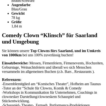
Braun/Schwarz
Augenfarbe
Blau/Grau
Gewicht
78 kg
Größe
1,84 m
Comedy Clown “Klinsch” für Saarland
und Umgebung
Sie können unsere
Top Clowns fürs Saarland, und im Umkreis
von 1000km
bei uns 100% zuverlässig buchen!
Einsatzbereiche:
Messen, Firmenfeiern, Firmenevents, Hochzeiten,
Geburstage, Weinachtsfeiern und überall wo sich Menschen
versammeln im allgemeinen Buchen (z.b. Bars , Restaurants ).
Referenzen:
-Ensemblemitglied am “Komisches Theater”, Hofheim am Taunus
-Tutor an der “Schule für Clowns, Komik & Comedy
-Workshops in Kommunikation für Unternehmen, Coachings in
clownesker Darstellung/clowneskem Schauspiel und
Stückentwicklung.
-Schauspiel-,Theater-, Fernseh, Performance-Produktionen