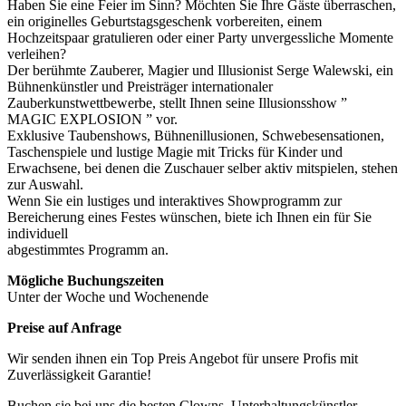
Haben Sie eine Feier im Sinn? Möchten Sie Ihre Gäste überraschen,
ein originelles Geburtstagsgeschenk vorbereiten, einem
Hochzeitspaar gratulieren oder einer Party unvergessliche Momente
verleihen?
Der berühmte Zauberer, Magier und Illusionist Serge Walewski, ein
Bühnenkünstler und Preisträger internationaler
Zauberkunstwettbewerbe, stellt Ihnen seine Illusionsshow ”
MAGIC EXPLOSION ” vor.
Exklusive Taubenshows, Bühnenillusionen, Schwebesensationen,
Taschenspiele und lustige Magie mit Tricks für Kinder und
Erwachsene, bei denen die Zuschauer selber aktiv mitspielen, stehen
zur Auswahl.
Wenn Sie ein lustiges und interaktives Showprogramm zur
Bereicherung eines Festes wünschen, biete ich Ihnen ein für Sie
individuell
abgestimmtes Programm an.
Mögliche Buchungszeiten
Unter der Woche und Wochenende
Preise auf Anfrage
Wir senden ihnen ein Top Preis Angebot für unsere Profis mit
Zuverlässigkeit Garantie!
Buchen sie bei uns die besten Clowns, Unterhaltungskünstler,