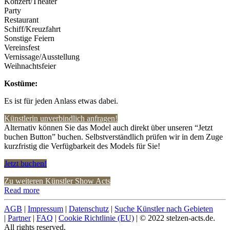
Konzert/Theater
Party
Restaurant
Schiff/Kreuzfahrt
Sonstige Feiern
Vereinsfest
Vernissage/Ausstellung
Weihnachtsfeier
Kostüme:
Es ist für jeden Anlass etwas dabei.
Künstlerin unverbindlich anfragen!
Alternativ können Sie das Model auch direkt über unseren “Jetzt
buchen Button” buchen. Selbstverständlich prüfen wir in dem Zuge
kurzfristig die Verfügbarkeit des Models für Sie!
Jetzt buchen!
Zu weiteren Künstler Show Acts
Read more
AGB
|
Impressum
|
Datenschutz
|
Suche Künstler nach Gebieten
|
Partner
|
FAQ
|
Cookie Richtlinie (EU)
| © 2022 stelzen-acts.de.
All rights reserved.