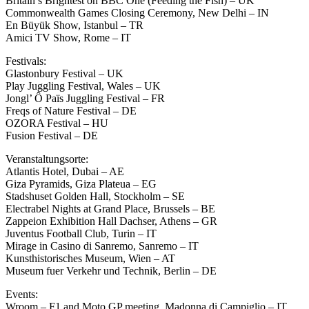
Britain’s Brightest on BBC One (Feeding the Fish) – UK
Commonwealth Games Closing Ceremony, New Delhi – IN
En Büyük Show, Istanbul – TR
Amici TV Show, Rome – IT
Festivals:
Glastonbury Festival – UK
Play Juggling Festival, Wales – UK
Jongl’ Ô Païs Juggling Festival – FR
Freqs of Nature Festival – DE
OZORA Festival – HU
Fusion Festival – DE
Veranstaltungsorte:
Atlantis Hotel, Dubai – AE
Giza Pyramids, Giza Plateua – EG
Stadshuset Golden Hall, Stockholm – SE
Electrabel Nights at Grand Place, Brussels – BE
Zappeion Exhibition Hall Dachser, Athens – GR
Juventus Football Club, Turin – IT
Mirage in Casino di Sanremo, Sanremo – IT
Kunsthistorisches Museum, Wien – AT
Museum fuer Verkehr und Technik, Berlin – DE
Events:
Wroom – F1 and Moto GP meeting, Madonna di Campiglio – IT