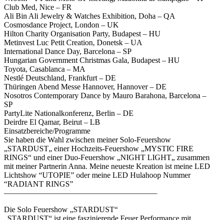
Club Med, Nice – FR
Ali Bin Ali Jewelry & Watches Exhibition, Doha – QA
Cosmosdance Project, London – UK
Hilton Charity Organisation Party, Budapest – HU
Metinvest Luc Petit Creation, Donetsk – UA
International Dance Day, Barcelona – SP
Hungarian Government Christmas Gala, Budapest – HU
Toyota, Casablanca – MA
Nestlé Deutschland, Frankfurt – DE
Thüringen Abend Messe Hannover, Hannover – DE
Nosotros Contemporary Dance by Mauro Barahona, Barcelona –
SP
PartyLite Nationalkonferenz, Berlin – DE
Deirdre El Qamar, Beirut – LB
Einsatzbereiche/Programme
Sie haben die Wahl zwischen meiner Solo-Feuershow
„STARDUST„ einer Hochzeits-Feuershow „MYSTIC FIRE
RINGS“ und einer Duo-Feuershow „NIGHT LIGHT„ zusammen
mit meiner Partnerin Anna. Meine neueste Kreation ist meine LED
Lichtshow “UTOPIE” oder meine LED Hulahoop Nummer
“RADIANT RINGS”
———————————————————–
Die Solo Feuershow „STARDUST“
„STARDUST“ ist eine faszinierende Feuer Performance mit