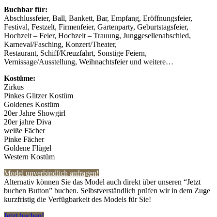
Buchbar für:
Abschlussfeier, Ball, Bankett, Bar, Empfang, Eröffnungsfeier,
Festival, Festzelt, Firmenfeier, Gartenparty, Geburtstagsfeier,
Hochzeit – Feier, Hochzeit – Trauung, Junggesellenabschied,
Karneval/Fasching, Konzert/Theater,
Restaurant, Schiff/Kreuzfahrt, Sonstige Feiern,
Vernissage/Ausstellung, Weihnachtsfeier und weitere…
Kostüme:
Zirkus
Pinkes Glitzer Kostüm
Goldenes Kostüm
20er Jahre Showgirl
20er jahre Diva
weiße Fächer
Pinke Fächer
Goldene Flügel
Western Kostüm
Model unverbindlich anfragen!
Alternativ können Sie das Model auch direkt über unseren “Jetzt
buchen Button” buchen. Selbstverständlich prüfen wir in dem Zuge
kurzfristig die Verfügbarkeit des Models für Sie!
Jetzt buchen!