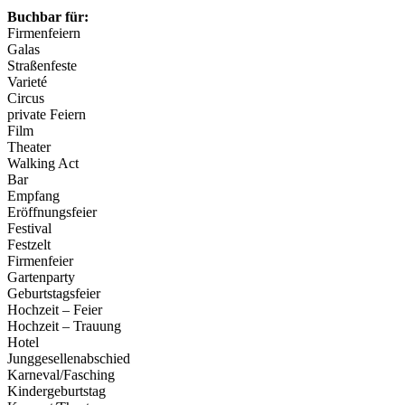
Buchbar für:
Firmenfeiern
Galas
Straßenfeste
Varieté
Circus
private Feiern
Film
Theater
Walking Act
Bar
Empfang
Eröffnungsfeier
Festival
Festzelt
Firmenfeier
Gartenparty
Geburtstagsfeier
Hochzeit – Feier
Hochzeit – Trauung
Hotel
Junggesellenabschied
Karneval/Fasching
Kindergeburtstag