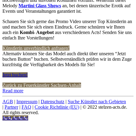
hochwertigen und stilvollen Kostümen vorführt. Weiterhin bietet
Melody
Martini Glass Shows
an, bei denen tänzerische Erotik auf
Events und Veranstaltungen garantiert ist.
Schauen Sie sich gerne das Promo Video unserer Top Künstlerin an
und machen Sie sich einen Eindruck. Gerne schnüren wir Ihnen
auch ein
Kombi- Angebot
aus verschiedenen Acts! Senden Sie uns
einfach Ihre Vorstellungen!
Künstlerin unverbindlich anfragen!
Alternativ können Sie das Model auch direkt über unseren “Jetzt
buchen Button” buchen. Selbstverständlich prüfen wir in dem Zuge
kurzfristig die Verfügbarkeit des Models für Sie!
Jetzt buchen!
Zurück zu Feuerkünstler Sachsen-Anhalt
Read more
AGB
|
Impressum
|
Datenschutz
|
Suche Künstler nach Gebieten
|
Partner
|
FAQ
|
Cookie Richtlinie (EU)
| © 2022 stelzen-acts.de.
All rights reserved.
Jetzt anrufen!