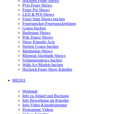
Hochzeit Feuer Shows
Pyro Feuer Shows
Feuer Poi Shows
LED & POI Shows
Feuer Strip Shows buchen
Feuerspucker-Feuerspuckerinnen
Gogos buchen
Burlesque Shows
Pole Dance Shows
Show Künstler Acts
Stelzen Gogos buchen
Martiniglas Shows
Rhönrad Akrobatik Shows
Schlangenshows buchen
Walk Act Models buchen
Hochzeit Feuer Show Künstler
MEDIA
Werkstatt
Info zu Ablauf und Buchung
Info Bewerbung als Künstler
Info-Video-Künstleragentur
Programme Videos