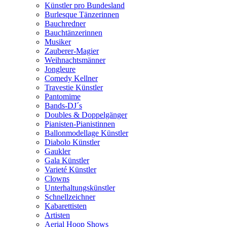
Künstler pro Bundesland
Burlesque Tänzerinnen
Bauchredner
Bauchtänzerinnen
Musiker
Zauberer-Magier
Weihnachtsmänner
Jongleure
Comedy Kellner
Travestie Künstler
Pantomime
Bands-DJ´s
Doubles & Doppelgänger
Pianisten-Pianistinnen
Ballonmodellage Künstler
Diabolo Künstler
Gaukler
Gala Künstler
Varieté Künstler
Clowns
Unterhaltungskünstler
Schnellzeichner
Kabarettisten
Artisten
Aerial Hoop Shows