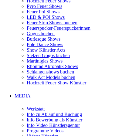
Hochzeit Feuer Shows
Pyro Feuer Shows
Feuer Poi Shows
LED & POI Shows
Feuer Strip Shows buchen
Feuerspucker-Feuerspuckerinnen
Gogos buchen
Burlesque Shows
Pole Dance Shows
Show Künstler Acts
Stelzen Gogos buchen
Martiniglas Shows
Rhönrad Akrobatik Shows
Schlangenshows buchen
Walk Act Models buchen
Hochzeit Feuer Show Künstler
MEDIA
Werkstatt
Info zu Ablauf und Buchung
Info Bewerbung als Künstler
Info-Video-Künstleragentur
Programme Videos