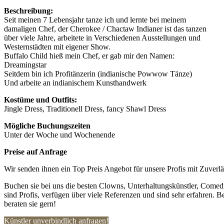
Beschreibung:
Seit meinen 7 Lebensjahr tanze ich und lernte bei meinem
damaligen Chef, der Cherokee / Chactaw Indianer ist das tanzen
über viele Jahre, arbeitete in Verschiedenen Ausstellungen und
Westernstädten mit eigener Show.
Buffalo Child hieß mein Chef, er gab mir den Namen:
Dreamingstar
Seitdem bin ich Profitänzerin (indianische Powwow Tänze)
Und arbeite an indianischem Kunsthandwerk
Kostüme und Outfits:
Jingle Dress, Traditionell Dress, fancy Shawl Dress
Mögliche Buchungszeiten
Unter der Woche und Wochenende
Preise auf Anfrage
Wir senden ihnen ein Top Preis Angebot für unsere Profis mit Zuverlä
Buchen sie bei uns die besten Clowns, Unterhaltungskünstler, Comedi
sind Profis, verfügen über viele Referenzen und sind sehr erfahren. B
beraten sie gern!
Künstler unverbindlich anfragen!