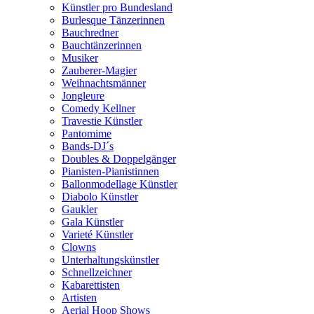
Künstler pro Bundesland
Burlesque Tänzerinnen
Bauchredner
Bauchtänzerinnen
Musiker
Zauberer-Magier
Weihnachtsmänner
Jongleure
Comedy Kellner
Travestie Künstler
Pantomime
Bands-DJ´s
Doubles & Doppelgänger
Pianisten-Pianistinnen
Ballonmodellage Künstler
Diabolo Künstler
Gaukler
Gala Künstler
Varieté Künstler
Clowns
Unterhaltungskünstler
Schnellzeichner
Kabarettisten
Artisten
Aerial Hoop Shows