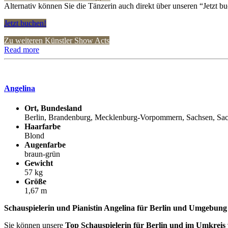
Alternativ können Sie die Tänzerin auch direkt über unseren “Jetzt bu
Jetzt buchen!
Zu weiteren Künstler Show Acts
Read more
Angelina
Ort, Bundesland
Berlin, Brandenburg, Mecklenburg-Vorpommern, Sachsen, Sa
Haarfarbe
Blond
Augenfarbe
braun-grün
Gewicht
57 kg
Größe
1,67 m
Schauspielerin und Pianistin Angelina für Berlin und Umgebung
Sie können unsere
Top Schauspielerin für Berlin und im Umkrei