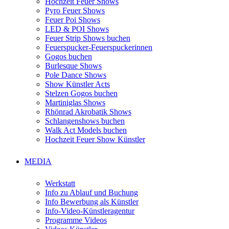
Hochzeit Feuer Shows
Pyro Feuer Shows
Feuer Poi Shows
LED & POI Shows
Feuer Strip Shows buchen
Feuerspucker-Feuerspuckerinnen
Gogos buchen
Burlesque Shows
Pole Dance Shows
Show Künstler Acts
Stelzen Gogos buchen
Martiniglas Shows
Rhönrad Akrobatik Shows
Schlangenshows buchen
Walk Act Models buchen
Hochzeit Feuer Show Künstler
MEDIA
Werkstatt
Info zu Ablauf und Buchung
Info Bewerbung als Künstler
Info-Video-Künstleragentur
Programme Videos