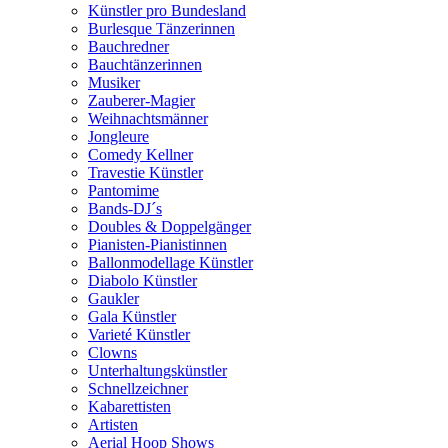
Künstler pro Bundesland
Burlesque Tänzerinnen
Bauchredner
Bauchtänzerinnen
Musiker
Zauberer-Magier
Weihnachtsmänner
Jongleure
Comedy Kellner
Travestie Künstler
Pantomime
Bands-DJ´s
Doubles & Doppelgänger
Pianisten-Pianistinnen
Ballonmodellage Künstler
Diabolo Künstler
Gaukler
Gala Künstler
Varieté Künstler
Clowns
Unterhaltungskünstler
Schnellzeichner
Kabarettisten
Artisten
Aerial Hoop Shows