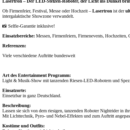
Lasertron – Der LED-Stelzen-Roboter, der Licht ins Dunkel brin
Ob Firmenfeier, Festival, Messe oder Hochzeit –
Lasertron
ist der
ul
intergalaktische Showzone verwandelt.
📸 Selfie-Garantie inklusive!
Einsatzbereiche:
Messen, Firmenfeiern, Firmenevents, Hochzeiten, G
Referenzen:
Viele verschiedene Auftritte bundesweit
Art des Entertainment Programm:
Light & Musik-Show mit tanzenden Riesen-LED-Robotern und Spez
Einsatzorte:
Einsetzbar in ganz Deutschland.
Beschreibung:
Lassen sie sich von dem riesigen, tanzenden Roboter Nightrider in ih
Mit Lichttechnik, Pyro- und Nebel-Effekten und zum Auftritt angepas
Kostüme und Outfits: