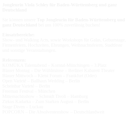
Jongleurin Viola Schley für Baden-Württemberg und ganz
Deutschland
Sie können unsere
Top Jongleurin für Baden-Württemberg und
ganz Deutschland
bei uns 100% zuverlässig buchen!
Einsatzbereiche:
Show- und Walking Acts, sowie Workshops für Galas, Geburtstage,
Firmenfeiern, Hochzeiten, Ehrungen, Weihnachtsfeiern, Stadtfeste
und sonstige Veranstaltungen.
Referenzen:
KOMÜKA Talentabend – Korntal-Münchingen – 3.Platz
Blauer Montag – Die Wühlmäuse – Berliner Kabarett Theater
Blauer Mittwoch – Kleist Forum – Frankfurt (Oder)
Open Varieté – Ballhaus Wedding – Berlin
Scheinbar Varieté – Berlin
Freeman Festival – München
Mitternachtsshow – Schmidt Tivoli – Hamburg
Zirkus Kadarka – Zum Starken August – Berlin
Stage Diven – Luckau
POPCORN – Die Absolventenshow – Deutschlandweit