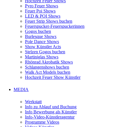
Hochzeit Feuer Shows
Pyro Feuer Shows
Feuer Poi Shows
LED & POI Shows
Feuer Strip Shows buchen
Feuerspucker-Feuerspuckerinnen
Gogos buchen
Burlesque Shows
Pole Dance Shows
Show Künstler Acts
Stelzen Gogos buchen
Martiniglas Shows
Rhönrad Akrobatik Shows
Schlangenshows buchen
Walk Act Models buchen
Hochzeit Feuer Show Künstler
MEDIA
Werkstatt
Info zu Ablauf und Buchung
Info Bewerbung als Künstler
Info-Video-Künstleragentur
Programme Videos