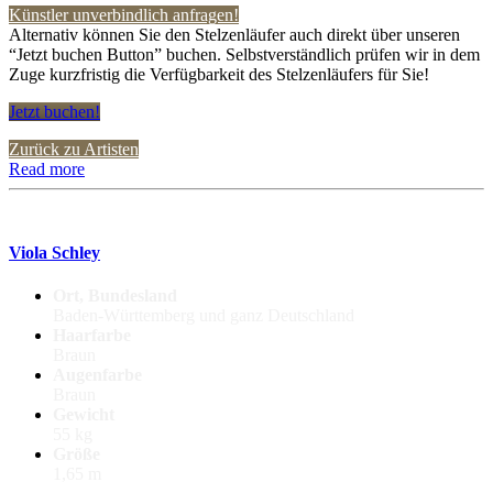
Künstler unverbindlich anfragen!
Alternativ können Sie den Stelzenläufer auch direkt über unseren
“Jetzt buchen Button” buchen. Selbstverständlich prüfen wir in dem
Zuge kurzfristig die Verfügbarkeit des Stelzenläufers für Sie!
Jetzt buchen!
Zurück zu Artisten
Read more
Viola Schley
Ort, Bundesland
Baden-Württemberg und ganz Deutschland
Haarfarbe
Braun
Augenfarbe
Braun
Gewicht
55 kg
Größe
1,65 m