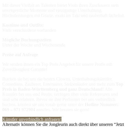
Mit dieser Vielfalt an Talenten bietet Viola ihren Zuschauern stets
unvergessliche Momente und einzigartige Unterhaltung,
Höchstleistungen mit Grazie, exakt im Takt und zauberhaft lächelnd.
Kostüme und Outfits:
Viele verschiedene vorhanden
Mögliche Buchungszeiten
Unter der Woche und Wochenende
Preise auf Anfrage
Wir senden ihnen ein Top Preis Angebot für unsere Profis mit
Zuverlässigkeit Garantie!
Buchen sie bei uns die besten Clowns, Unterhaltungskünstler,
Comedians, Zauberer, Entertainer, Stelzenläufer und mehr zum
Top
Preis in
Baden-Württemberg und ganz Deutschland
! Alle
Künstler bei uns sind Profis, verfügen über viele Referenzen und
sind sehr erfahren. Bevor sie ihre Performer bei uns verbindlich
buchen, können sie uns vorab gerne unter der
Hotline Nummer:
069 – 971 972904
anrufen. Wir beraten sie gern!
Künstler unverbindlich anfragen!
Alternativ können Sie die Jongleurin auch direkt über unseren “Jetzt