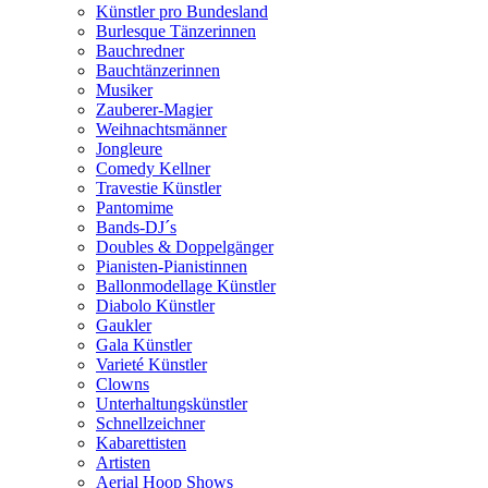
Künstler pro Bundesland
Burlesque Tänzerinnen
Bauchredner
Bauchtänzerinnen
Musiker
Zauberer-Magier
Weihnachtsmänner
Jongleure
Comedy Kellner
Travestie Künstler
Pantomime
Bands-DJ´s
Doubles & Doppelgänger
Pianisten-Pianistinnen
Ballonmodellage Künstler
Diabolo Künstler
Gaukler
Gala Künstler
Varieté Künstler
Clowns
Unterhaltungskünstler
Schnellzeichner
Kabarettisten
Artisten
Aerial Hoop Shows