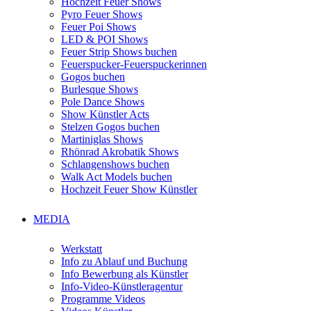
Hochzeit Feuer Shows
Pyro Feuer Shows
Feuer Poi Shows
LED & POI Shows
Feuer Strip Shows buchen
Feuerspucker-Feuerspuckerinnen
Gogos buchen
Burlesque Shows
Pole Dance Shows
Show Künstler Acts
Stelzen Gogos buchen
Martiniglas Shows
Rhönrad Akrobatik Shows
Schlangenshows buchen
Walk Act Models buchen
Hochzeit Feuer Show Künstler
MEDIA
Werkstatt
Info zu Ablauf und Buchung
Info Bewerbung als Künstler
Info-Video-Künstleragentur
Programme Videos