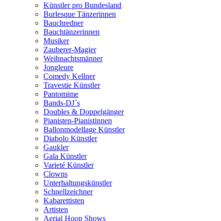
Künstler pro Bundesland
Burlesque Tänzerinnen
Bauchredner
Bauchtänzerinnen
Musiker
Zauberer-Magier
Weihnachtsmänner
Jongleure
Comedy Kellner
Travestie Künstler
Pantomime
Bands-DJ´s
Doubles & Doppelgänger
Pianisten-Pianistinnen
Ballonmodellage Künstler
Diabolo Künstler
Gaukler
Gala Künstler
Varieté Künstler
Clowns
Unterhaltungskünstler
Schnellzeichner
Kabarettisten
Artisten
Aerial Hoop Shows