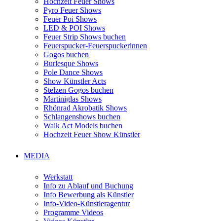
Hochzeit Feuer Shows
Pyro Feuer Shows
Feuer Poi Shows
LED & POI Shows
Feuer Strip Shows buchen
Feuerspucker-Feuerspuckerinnen
Gogos buchen
Burlesque Shows
Pole Dance Shows
Show Künstler Acts
Stelzen Gogos buchen
Martiniglas Shows
Rhönrad Akrobatik Shows
Schlangenshows buchen
Walk Act Models buchen
Hochzeit Feuer Show Künstler
MEDIA
Werkstatt
Info zu Ablauf und Buchung
Info Bewerbung als Künstler
Info-Video-Künstleragentur
Programme Videos