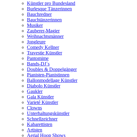
Künstler pro Bundesland
Burlesque Tänzerinnen
Bauchredner
Bauchtänzerinnen
Musiker
Zauberer-Magier
Weihnachtsmänner
Jongleure
Comedy Kellner
Travestie Künstler
Pantomime
Bands-DJ´s
Doubles & Doppelgänger
Pianisten-Pianistinnen
Ballonmodellage Künstler
Diabolo Künstler
Gaukler
Gala Künstler
Varieté Künstler
Clowns
Unterhaltungskünstler
Schnellzeichner
Kabarettisten
Artisten
Aerial Hoop Shows