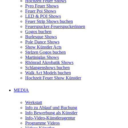
Hochzeit Feuer Shows
Pyro Feuer Shows
Feuer Poi Shows
LED & POI Shows
Feuer Strip Shows buchen
Feuerspucker-Feuerspuckerinnen
Gogos buchen
Burlesque Shows
Pole Dance Shows
Show Künstler Acts
Stelzen Gogos buchen
Martiniglas Shows
Rhönrad Akrobatik Shows
Schlangenshows buchen
Walk Act Models buchen
Hochzeit Feuer Show Künstler
MEDIA
Werkstatt
Info zu Ablauf und Buchung
Info Bewerbung als Künstler
Info-Video-Künstleragentur
Programme Videos