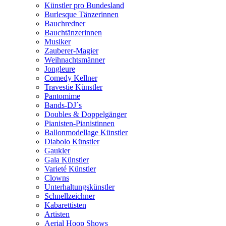
Künstler pro Bundesland
Burlesque Tänzerinnen
Bauchredner
Bauchtänzerinnen
Musiker
Zauberer-Magier
Weihnachtsmänner
Jongleure
Comedy Kellner
Travestie Künstler
Pantomime
Bands-DJ´s
Doubles & Doppelgänger
Pianisten-Pianistinnen
Ballonmodellage Künstler
Diabolo Künstler
Gaukler
Gala Künstler
Varieté Künstler
Clowns
Unterhaltungskünstler
Schnellzeichner
Kabarettisten
Artisten
Aerial Hoop Shows