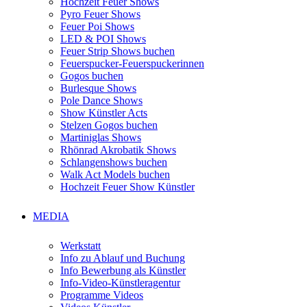
Hochzeit Feuer Shows
Pyro Feuer Shows
Feuer Poi Shows
LED & POI Shows
Feuer Strip Shows buchen
Feuerspucker-Feuerspuckerinnen
Gogos buchen
Burlesque Shows
Pole Dance Shows
Show Künstler Acts
Stelzen Gogos buchen
Martiniglas Shows
Rhönrad Akrobatik Shows
Schlangenshows buchen
Walk Act Models buchen
Hochzeit Feuer Show Künstler
MEDIA
Werkstatt
Info zu Ablauf und Buchung
Info Bewerbung als Künstler
Info-Video-Künstleragentur
Programme Videos