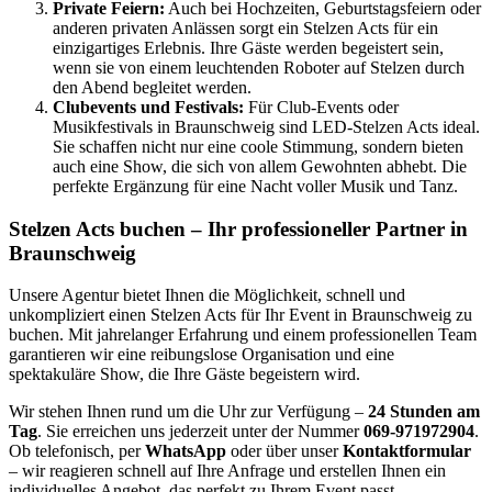
Private Feiern:
Auch bei Hochzeiten, Geburtstagsfeiern oder
anderen privaten Anlässen sorgt ein Stelzen Acts für ein
einzigartiges Erlebnis. Ihre Gäste werden begeistert sein,
wenn sie von einem leuchtenden Roboter auf Stelzen durch
den Abend begleitet werden.
Clubevents und Festivals:
Für Club-Events oder
Musikfestivals in Braunschweig sind LED-Stelzen Acts ideal.
Sie schaffen nicht nur eine coole Stimmung, sondern bieten
auch eine Show, die sich von allem Gewohnten abhebt. Die
perfekte Ergänzung für eine Nacht voller Musik und Tanz.
Stelzen Acts buchen – Ihr professioneller Partner in
Braunschweig
Unsere Agentur bietet Ihnen die Möglichkeit, schnell und
unkompliziert einen Stelzen Acts für Ihr Event in Braunschweig zu
buchen. Mit jahrelanger Erfahrung und einem professionellen Team
garantieren wir eine reibungslose Organisation und eine
spektakuläre Show, die Ihre Gäste begeistern wird.
Wir stehen Ihnen rund um die Uhr zur Verfügung –
24 Stunden am
Tag
. Sie erreichen uns jederzeit unter der Nummer
069-971972904
.
Ob telefonisch, per
WhatsApp
oder über unser
Kontaktformular
– wir reagieren schnell auf Ihre Anfrage und erstellen Ihnen ein
individuelles Angebot, das perfekt zu Ihrem Event passt.