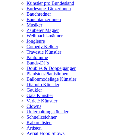
Künstler pro Bundesland
Burlesque Tänzerinnen
Bauchredner
Bauchtänzerinnen
Musiker
Zauberer-Magier
Weihnachtsmänner
Jongleure
Comedy Kellner
Travestie Künstler
Pantomime
Bands-DJ´s
Doubles & Doppelgänger
Pianisten-Pianistinnen
Ballonmodellage Künstler
Diabolo Künstler
Gaukler
Gala Künstler
Varieté Künstler
Clowns
Unterhaltungskünstler
Schnellzeichner
Kabarettisten
Artisten
Aerial Hoop Shows