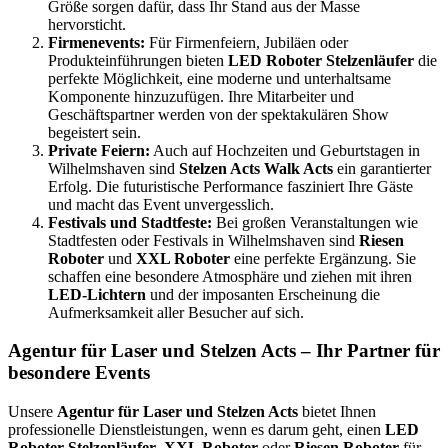
Größe sorgen dafür, dass Ihr Stand aus der Masse
hervorsticht.
Firmenevents:
Für Firmenfeiern, Jubiläen oder
Produkteinführungen bieten
LED Roboter Stelzenläufer
die
perfekte Möglichkeit, eine moderne und unterhaltsame
Komponente hinzuzufügen. Ihre Mitarbeiter und
Geschäftspartner werden von der spektakulären Show
begeistert sein.
Private Feiern:
Auch auf Hochzeiten und Geburtstagen in
Wilhelmshaven sind
Stelzen Acts Walk Acts
ein garantierter
Erfolg. Die futuristische Performance fasziniert Ihre Gäste
und macht das Event unvergesslich.
Festivals und Stadtfeste:
Bei großen Veranstaltungen wie
Stadtfesten oder Festivals in Wilhelmshaven sind
Riesen
Roboter
und
XXL Roboter
eine perfekte Ergänzung. Sie
schaffen eine besondere Atmosphäre und ziehen mit ihren
LED-Lichtern
und der imposanten Erscheinung die
Aufmerksamkeit aller Besucher auf sich.
Agentur für Laser und Stelzen Acts – Ihr Partner für
besondere Events
Unsere
Agentur für Laser und Stelzen Acts
bietet Ihnen
professionelle Dienstleistungen, wenn es darum geht, einen
LED
Roboter Stelzenläufer
,
XXL Roboter
oder
Riesen Roboter
für