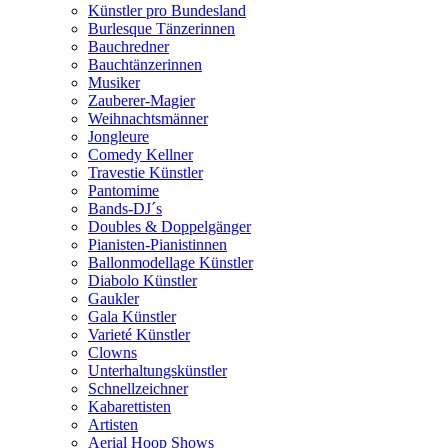
Künstler pro Bundesland
Burlesque Tänzerinnen
Bauchredner
Bauchtänzerinnen
Musiker
Zauberer-Magier
Weihnachtsmänner
Jongleure
Comedy Kellner
Travestie Künstler
Pantomime
Bands-DJ´s
Doubles & Doppelgänger
Pianisten-Pianistinnen
Ballonmodellage Künstler
Diabolo Künstler
Gaukler
Gala Künstler
Varieté Künstler
Clowns
Unterhaltungskünstler
Schnellzeichner
Kabarettisten
Artisten
Aerial Hoop Shows