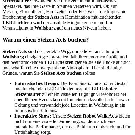
Stelzenläufer
verwandeln Sie Ihr Event in ein futuristisches
Spektakel, das Ihre Gäste in Staunen versetzen wird. Ob auf
Messen, Firmenfeiern, Hochzeiten oder Festivals – die imposante
Erscheinung der
Stelzen Acts
in Kombination mit leuchtenden
LED-Lichtern
wird der absolute Hingucker sein und Ihre
Veranstaltung in
Wolfsburg
auf ein neues Niveau heben.
Warum einen Stelzen Acts buchen?
Stelzen Acts
sind der perfekte Weg, um jede Veranstaltung in
Wolfsburg
einzigartig zu gestalten. Mit ihrer
enormen Größe und
den beeindruckenden
LED-Effekten
ziehen sie alle Blicke auf sich
und schaffen eine unvergessliche Atmosphäre. Hier sind einige
Gründe, warum Sie
Stelzen Acts buchen
sollten:
Futuristisches Design:
Die Kombination aus hoher Gestalt
und leuchtenden LED-Effekten macht
LED Roboter
Stelzenläufer
zu einem visuellen Highlight. Besonders bei
abendlichen Events kommt ihre eindrucksvolle Lichtshow zur
Geltung und verwandelt jede Location in Wolfsburg in ein
futuristisches Erlebnis.
Interaktive Show:
Unsere
Stelzen Robot Walk Acts
bieten
nicht nur eine visuelle Darbietung, sondern auch eine
interaktive Performance, die das Publikum einbezieht und für
Unterhaltung sorgt.