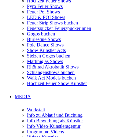
Hochzeit Feuer Shows
Pyro Feuer Shows
Feuer Poi Shows
LED & POI Shows
Feuer Strip Shows buchen
Feuerspucker-Feuerspuckerinnen
Gogos buchen
Burlesque Shows
Pole Dance Shows
Show Künstler Acts
Stelzen Gogos buchen
Martiniglas Shows
Rhönrad Akrobatik Shows
Schlangenshows buchen
Walk Act Models buchen
Hochzeit Feuer Show Künstler
MEDIA
Werkstatt
Info zu Ablauf und Buchung
Info Bewerbung als Künstler
Info-Video-Künstleragentur
Programme Videos