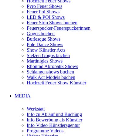
Hochzeit Feuer Shows
Pyro Feuer Shows
Feuer Poi Shows
LED & POI Shows
Feuer Strip Shows buchen
Feuerspucker-Feuerspuckerinnen
Gogos buchen
Burlesque Shows
Pole Dance Shows
Show Künstler Acts
Stelzen Gogos buchen
Martiniglas Shows
Rhönrad Akrobatik Shows
Schlangenshows buchen
Walk Act Models buchen
Hochzeit Feuer Show Künstler
MEDIA
Werkstatt
Info zu Ablauf und Buchung
Info Bewerbung als Künstler
Info-Video-Künstleragentur
Programme Videos