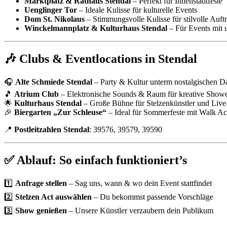
Marktplatz & Rathaus Stendal
– Perfekt für Innenstadtfeste
Uenglinger Tor
– Ideale Kulisse für kulturelle Events
Dom St. Nikolaus
– Stimmungsvolle Kulisse für stilvolle Auftr
Winckelmannplatz & Kulturhaus Stendal
– Für Events mit 
🎶 Clubs & Eventlocations in Stendal
🎧
Alte Schmiede Stendal
– Party & Kultur unterm nostalgischen D
🎵
Atrium Club
– Elektronische Sounds & Raum für kreative Show
🌟
Kulturhaus Stendal
– Große Bühne für Stelzenkünstler und Live
🎉
Biergarten „Zur Schleuse“
– Ideal für Sommerfeste mit Walk Ac
📍
Postleitzahlen Stendal
: 39576, 39579, 39590
✅ Ablauf: So einfach funktioniert’s
1️⃣
Anfrage stellen
– Sag uns, wann & wo dein Event stattfindet
2️⃣
Stelzen Act auswählen
– Du bekommst passende Vorschläge
3️⃣
Show genießen
– Unsere Künstler verzaubern dein Publikum