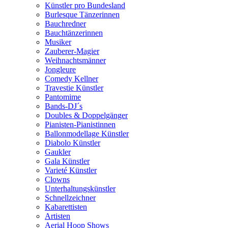
Künstler pro Bundesland
Burlesque Tänzerinnen
Bauchredner
Bauchtänzerinnen
Musiker
Zauberer-Magier
Weihnachtsmänner
Jongleure
Comedy Kellner
Travestie Künstler
Pantomime
Bands-DJ´s
Doubles & Doppelgänger
Pianisten-Pianistinnen
Ballonmodellage Künstler
Diabolo Künstler
Gaukler
Gala Künstler
Varieté Künstler
Clowns
Unterhaltungskünstler
Schnellzeichner
Kabarettisten
Artisten
Aerial Hoop Shows