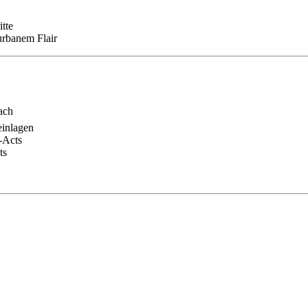
itte
urbanem Flair
ach
einlagen
-Acts
ts