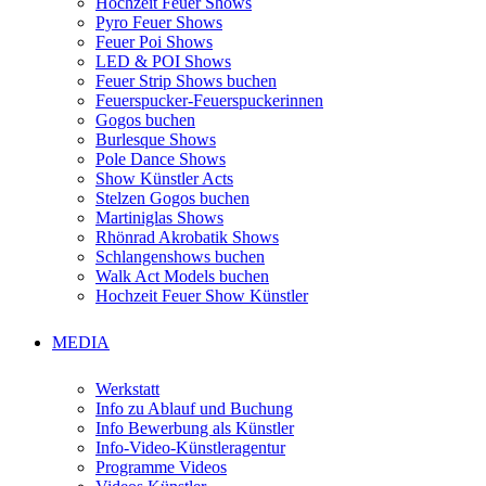
Hochzeit Feuer Shows
Pyro Feuer Shows
Feuer Poi Shows
LED & POI Shows
Feuer Strip Shows buchen
Feuerspucker-Feuerspuckerinnen
Gogos buchen
Burlesque Shows
Pole Dance Shows
Show Künstler Acts
Stelzen Gogos buchen
Martiniglas Shows
Rhönrad Akrobatik Shows
Schlangenshows buchen
Walk Act Models buchen
Hochzeit Feuer Show Künstler
MEDIA
Werkstatt
Info zu Ablauf und Buchung
Info Bewerbung als Künstler
Info-Video-Künstleragentur
Programme Videos