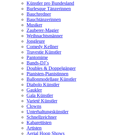
Künstler pro Bundesland
Burlesque Tänzerinnen
Bauchredner
Bauchtänzerinnen
Musiker
Zauberer-Magier
Weihnachtsmänner
Jongleure
Comedy Kellner
Travestie Künstler
Pantomime
Bands-DJ´s
Doubles & Doppelgänger
Pianisten-Pianistinnen
Ballonmodellage Künstler
Diabolo Künstler
Gaukler
Gala Künstler
Varieté Künstler
Clowns
Unterhaltungskünstler
Schnellzeichner
Kabarettisten
Artisten
Aerial Hoop Shows