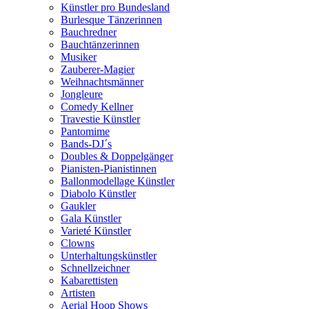
Künstler pro Bundesland
Burlesque Tänzerinnen
Bauchredner
Bauchtänzerinnen
Musiker
Zauberer-Magier
Weihnachtsmänner
Jongleure
Comedy Kellner
Travestie Künstler
Pantomime
Bands-DJ´s
Doubles & Doppelgänger
Pianisten-Pianistinnen
Ballonmodellage Künstler
Diabolo Künstler
Gaukler
Gala Künstler
Varieté Künstler
Clowns
Unterhaltungskünstler
Schnellzeichner
Kabarettisten
Artisten
Aerial Hoop Shows