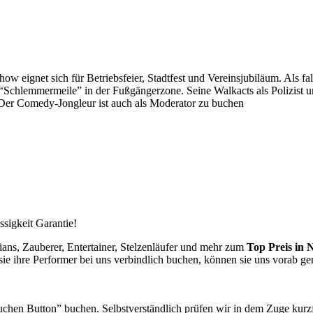
how eignet sich für Betriebsfeier, Stadtfest und Vereinsjubiläum. Als f
r “Schlemmermeile” in der Fußgängerzone. Seine Walkacts als Polizist 
. Der Comedy-Jongleur ist auch als Moderator zu buchen
ssigkeit Garantie!
ans, Zauberer, Entertainer, Stelzenläufer und mehr zum
Top Preis in
N
sie ihre Performer bei uns verbindlich buchen, können sie uns vorab ge
uchen Button” buchen. Selbstverständlich prüfen wir in dem Zuge kurzfr