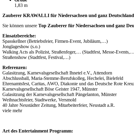
1,83 m
Zauberer KRAWALLI für Niedersachsen und ganz Deutschland
Sie können unsere
Top Zauberer für Niedersachsen und ganz De
Einsatzbereiche:
Spasskellner (Betriebsfeier, Firmen-Event, Jubiläum,…)
Jonglageshow (s.o.)
Walking Acts als Polizist, Straßenfeger,… (Stadtfest, Messe-Events,
Straßenshow (Stadtfest, Festival,…)
Referenzen:
Galasitzung, Karnevalsgesellschaft Ihnetel e.V., Attendorn
Abschlussball, Maria-Stemme-Berufskolleg, Hechelei, Bielefeld
Ehrenamtsfest, Caritas, AWO, Diakonie und das Deutsche Rote Kreuz,
Karnevalsgesellschaft Böse Geister 1947, Münster
Galasitzung der Karnevalsgesellschaft Pängelanton, Münster
Weihnachtsfeier, Stadtwerke, Versmold
40 Jahre Neustädter Zeitung, Mitarbeiterfeier, Neustadt a.R.
viele mehr
Art des Entertainment Programm: