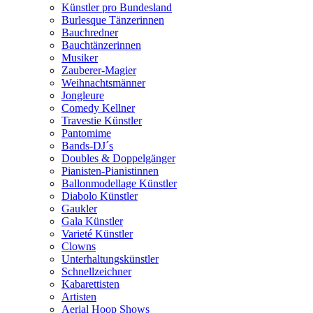
Künstler pro Bundesland
Burlesque Tänzerinnen
Bauchredner
Bauchtänzerinnen
Musiker
Zauberer-Magier
Weihnachtsmänner
Jongleure
Comedy Kellner
Travestie Künstler
Pantomime
Bands-DJ´s
Doubles & Doppelgänger
Pianisten-Pianistinnen
Ballonmodellage Künstler
Diabolo Künstler
Gaukler
Gala Künstler
Varieté Künstler
Clowns
Unterhaltungskünstler
Schnellzeichner
Kabarettisten
Artisten
Aerial Hoop Shows