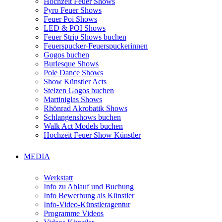
Hochzeit Feuer Shows
Pyro Feuer Shows
Feuer Poi Shows
LED & POI Shows
Feuer Strip Shows buchen
Feuerspucker-Feuerspuckerinnen
Gogos buchen
Burlesque Shows
Pole Dance Shows
Show Künstler Acts
Stelzen Gogos buchen
Martiniglas Shows
Rhönrad Akrobatik Shows
Schlangenshows buchen
Walk Act Models buchen
Hochzeit Feuer Show Künstler
MEDIA
Werkstatt
Info zu Ablauf und Buchung
Info Bewerbung als Künstler
Info-Video-Künstleragentur
Programme Videos