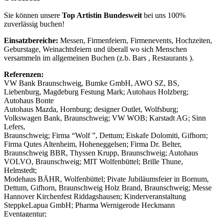
Sie können unsere
Top Artistin Bundesweit
bei uns 100%
zuverlässig buchen!
Einsatzbereiche:
Messen, Firmenfeiern, Firmenevents, Hochzeiten,
Geburstage, Weinachtsfeiern und überall wo sich Menschen
versammeln im allgemeinen Buchen (z.b. Bars , Restaurants ).
Referenzen:
VW Bank Braunschweig, Bumke GmbH, AWO SZ, BS,
Liebenburg, Magdeburg Festung Mark; Autohaus Holzberg;
Autohaus Bonte
Autohaus Mazda, Hornburg; designer Outlet, Wolfsburg;
Volkswagen Bank, Braunschweig; VW WOB; Karstadt AG; Sinn
Lefers,
Braunschweig; Firma “Wolf ”, Dettum; Eiskafe Dolomiti, Gifhorn;
Firma Qutes Altenheim, Hoheneggelsen; Firma Dr. Belter,
Braunschweig BBR, Thyssen Krupp, Braunschweig; Autohaus
VOLVO, Braunschweig; MIT Wolfenbüttel; Brille Thune,
Helmstedt;
Modehaus BÄHR, Wolfenbüttel; Pivate Jubiläumsfeier in Bornum,
Dettum, Gifhorn, Braunschweig Holz Brand, Braunschweig; Messe
Hannover Kirchenfest Riddagshausen; Kinderveranstaltung
SteppkeLapua GmbH; Pharma Wernigerode Heckmann
Eventagentur;