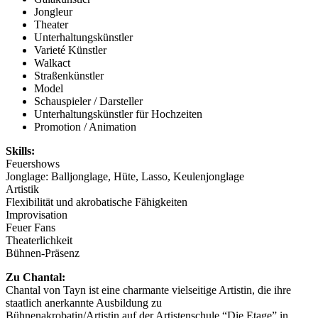
Jongleur
Theater
Unterhaltungskünstler
Varieté Künstler
Walkact
Straßenkünstler
Model
Schauspieler / Darsteller
Unterhaltungskünstler für Hochzeiten
Promotion / Animation
Skills:
Feuershows
Jonglage: Balljonglage, Hüte, Lasso, Keulenjonglage
Artistik
Flexibilität und akrobatische Fähigkeiten
Improvisation
Feuer Fans
Theaterlichkeit
Bühnen-Präsenz
Zu Chantal:
Chantal von Tayn ist eine charmante vielseitige Artistin, die ihre
staatlich anerkannte Ausbildung zu
Bühnenakrobatin/Artistin auf der Artistenschule “Die Etage” in