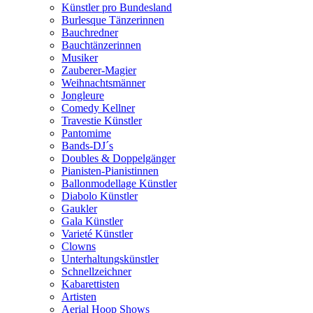
Künstler pro Bundesland
Burlesque Tänzerinnen
Bauchredner
Bauchtänzerinnen
Musiker
Zauberer-Magier
Weihnachtsmänner
Jongleure
Comedy Kellner
Travestie Künstler
Pantomime
Bands-DJ´s
Doubles & Doppelgänger
Pianisten-Pianistinnen
Ballonmodellage Künstler
Diabolo Künstler
Gaukler
Gala Künstler
Varieté Künstler
Clowns
Unterhaltungskünstler
Schnellzeichner
Kabarettisten
Artisten
Aerial Hoop Shows