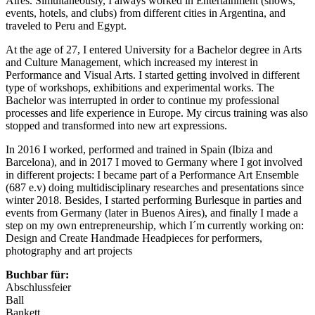
Aires. Simultaneously, I always worked in Entertainment (shows,
events, hotels, and clubs) from different cities in Argentina, and
traveled to Peru and Egypt.
At the age of 27, I entered University for a Bachelor degree in Arts
and Culture Management, which increased my interest in
Performance and Visual Arts. I started getting involved in different
type of workshops, exhibitions and experimental works. The
Bachelor was interrupted in order to continue my professional
processes and life experience in Europe. My circus training was also
stopped and transformed into new art expressions.
In 2016 I worked, performed and trained in Spain (Ibiza and
Barcelona), and in 2017 I moved to Germany where I got involved
in different projects: I became part of a Performance Art Ensemble
(687 e.v) doing multidisciplinary researches and presentations since
winter 2018. Besides, I started performing Burlesque in parties and
events from Germany (later in Buenos Aires), and finally I made a
step on my own entrepreneurship, which I´m currently working on:
Design and Create Handmade Headpieces for performers,
photography and art projects
Buchbar für:
Abschlussfeier
Ball
Bankett