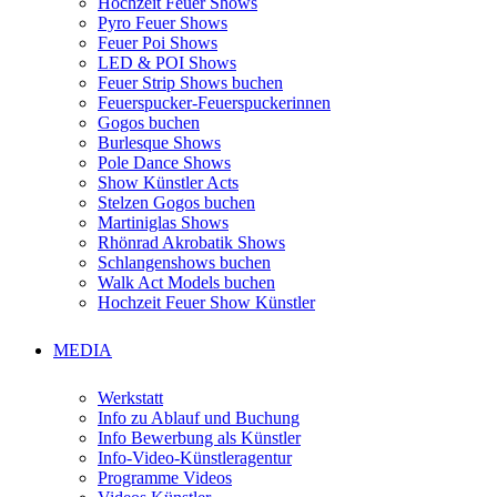
Hochzeit Feuer Shows
Pyro Feuer Shows
Feuer Poi Shows
LED & POI Shows
Feuer Strip Shows buchen
Feuerspucker-Feuerspuckerinnen
Gogos buchen
Burlesque Shows
Pole Dance Shows
Show Künstler Acts
Stelzen Gogos buchen
Martiniglas Shows
Rhönrad Akrobatik Shows
Schlangenshows buchen
Walk Act Models buchen
Hochzeit Feuer Show Künstler
MEDIA
Werkstatt
Info zu Ablauf und Buchung
Info Bewerbung als Künstler
Info-Video-Künstleragentur
Programme Videos