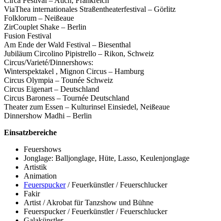
Circa Festival – Auch, Frankreich
ViaThea internationales Straßentheaterfestival – Görlitz
Folklorum – Neißeaue
ZirCouplet Shake – Berlin
Fusion Festival
Am Ende der Wald Festival – Biesenthal
Jubiläum Circolino Pipistrello – Rikon, Schweiz
Circus/Varieté/Dinnershows:
Winterspektakel , Mignon Circus – Hamburg
Circus Olympia – Tounée Schweiz
Circus Eigenart – Deutschland
Circus Baroness – Tournée Deutschland
Theater zum Essen – Kulturinsel Einsiedel, Neißeaue
Dinnershow Madhi – Berlin
Einsatzbereiche
Feuershows
Jonglage: Balljonglage, Hüte, Lasso, Keulenjonglage
Artistik
Animation
Feuerspucker
/ Feuerkünstler / Feuerschlucker
Fakir
Artist / Akrobat für Tanzshow und Bühne
Feuerspucker / Feuerkünstler / Feuerschlucker
Galakünstler