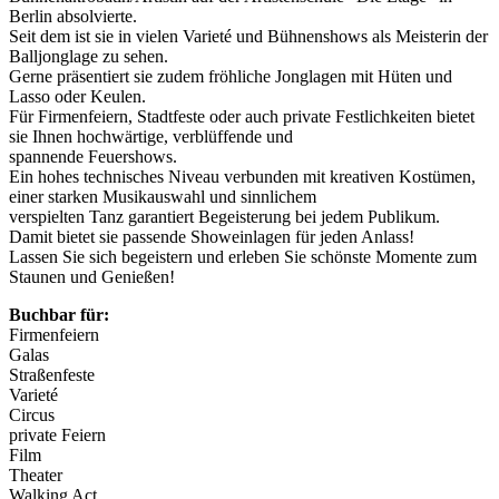
Berlin absolvierte.
Seit dem ist sie in vielen Varieté und Bühnenshows als Meisterin der
Balljonglage zu sehen.
Gerne präsentiert sie zudem fröhliche Jonglagen mit Hüten und
Lasso oder Keulen.
Für Firmenfeiern, Stadtfeste oder auch private Festlichkeiten bietet
sie Ihnen hochwärtige, verblüffende und
spannende Feuershows.
Ein hohes technisches Niveau verbunden mit kreativen Kostümen,
einer starken Musikauswahl und sinnlichem
verspielten Tanz garantiert Begeisterung bei jedem Publikum.
Damit bietet sie passende Showeinlagen für jeden Anlass!
Lassen Sie sich begeistern und erleben Sie schönste Momente zum
Staunen und Genießen!
Buchbar für:
Firmenfeiern
Galas
Straßenfeste
Varieté
Circus
private Feiern
Film
Theater
Walking Act