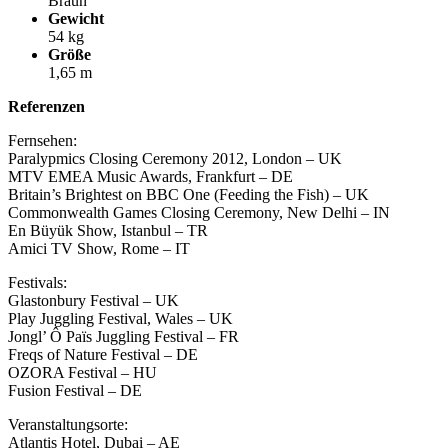
Braun
Gewicht
54 kg
Größe
1,65 m
Referenzen
Fernsehen:
Paralypmics Closing Ceremony 2012, London – UK
MTV EMEA Music Awards, Frankfurt – DE
Britain’s Brightest on BBC One (Feeding the Fish) – UK
Commonwealth Games Closing Ceremony, New Delhi – IN
En Büyük Show, Istanbul – TR
Amici TV Show, Rome – IT
Festivals:
Glastonbury Festival – UK
Play Juggling Festival, Wales – UK
Jongl’ Ô Païs Juggling Festival – FR
Freqs of Nature Festival – DE
OZORA Festival – HU
Fusion Festival – DE
Veranstaltungsorte:
Atlantis Hotel, Dubai – AE