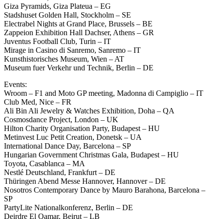
Giza Pyramids, Giza Plateua – EG
Stadshuset Golden Hall, Stockholm – SE
Electrabel Nights at Grand Place, Brussels – BE
Zappeion Exhibition Hall Dachser, Athens – GR
Juventus Football Club, Turin – IT
Mirage in Casino di Sanremo, Sanremo – IT
Kunsthistorisches Museum, Wien – AT
Museum fuer Verkehr und Technik, Berlin – DE
Events:
Wroom – F1 and Moto GP meeting, Madonna di Campiglio – IT
Club Med, Nice – FR
Ali Bin Ali Jewelry & Watches Exhibition, Doha – QA
Cosmosdance Project, London – UK
Hilton Charity Organisation Party, Budapest – HU
Metinvest Luc Petit Creation, Donetsk – UA
International Dance Day, Barcelona – SP
Hungarian Government Christmas Gala, Budapest – HU
Toyota, Casablanca – MA
Nestlé Deutschland, Frankfurt – DE
Thüringen Abend Messe Hannover, Hannover – DE
Nosotros Contemporary Dance by Mauro Barahona, Barcelona –
SP
PartyLite Nationalkonferenz, Berlin – DE
Deirdre El Qamar, Beirut – LB