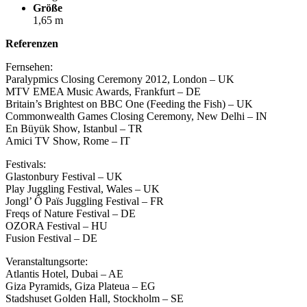
Größe
1,65 m
Referenzen
Fernsehen:
Paralypmics Closing Ceremony 2012, London – UK
MTV EMEA Music Awards, Frankfurt – DE
Britain’s Brightest on BBC One (Feeding the Fish) – UK
Commonwealth Games Closing Ceremony, New Delhi – IN
En Büyük Show, Istanbul – TR
Amici TV Show, Rome – IT
Festivals:
Glastonbury Festival – UK
Play Juggling Festival, Wales – UK
Jongl’ Ô Païs Juggling Festival – FR
Freqs of Nature Festival – DE
OZORA Festival – HU
Fusion Festival – DE
Veranstaltungsorte:
Atlantis Hotel, Dubai – AE
Giza Pyramids, Giza Plateua – EG
Stadshuset Golden Hall, Stockholm – SE