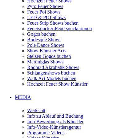
Hochzeit Feuer Shows
Pyro Feuer Shows
Feuer Poi Shows
LED & POI Shows
Feuer Strip Shows buchen
Feuerspucker-Feuerspuckerinnen
Gogos buchen
Burlesque Shows
Pole Dance Shows
Show Künstler Acts
Stelzen Gogos buchen
Martiniglas Shows
Rhönrad Akrobatik Shows
Schlangenshows buchen
Walk Act Models buchen
Hochzeit Feuer Show Künstler
MEDIA
Werkstatt
Info zu Ablauf und Buchung
Info Bewerbung als Künstler
Info-Video-Künstleragentur
Programme Videos