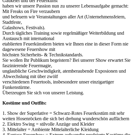
Gaukelei und der Feuerkunst
haben wir unsere Passion nun zu unserer Lebensaufgabe gemacht:
Mit Freaks on Fire verzaubern
und befeuern wir Veranstaltungen aller Art (Unternehmensfeiern,
Stadtfeste,
Galashows, Festivals).
Durch tägliches Training sowie regelmäßiger Weiterbildung und
Austausch mit international
etablierten Feuerkünstlern bieten wir Ihnen eine in dieser Form nie
dagewesene Feuershow mit
höchsten Sicherheits- & Technikstandards.
Sie wollen Ihr Publikum begeistern? Bei unserer Show erwartet Sie
faszinierende Feuermagie,
unglaubliche Geschwindigkeit, atemberaubende Exposionen und
Abwechslung mit über zwölf
verschiedenen Feuertools, insbesondere unser einzigartiger
Funkenstürme.
Überzeugen Sie sich von unserer Leistung.
Kostüme und Outfits:
1. Show der Superlative = Schwarz-Rotes Feuerkostüm mit sehr
weiten Hosenröcken die sich bei drehung wunderschön auffächern
2. Elektro Swing = stilvolle Anzüge und Kleider
3. Mittelalter = Ambiente Mittelalterliche Kleidung
4. Fantasy Feuershow = Extrem aufwendig prodzierte Kostüme die