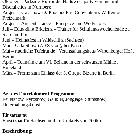
Oktober – Parkside-Horror die Halloweenparty von und mit
Discrahelios in Nürnberg
August – Galashow (2. Phoenix Fire Convention), Waffenrod
Freizeitpark
August – Ancient Trance – Firespace und Workshops
Juli – Eduggling Erkelenz – Trainer für Schulungswochenende zu
Stab und Poi
Juni – Heimatfest in Wildschütz (Sachsen)
Mai – Gala Show (7. FS-Con), bei Kassel
Mai – ritterliche Tefelrunde , Veranstaltungshaus Wartenberger Hof ,
Berlin
April – Teilnahme am VI. Beltane in der schwarzen Mühle ,
Rübeland
März – Promo zum Einlass der 3. Cirque Bizarre in Berlin
Art des Entertainment Programm:
Feuershow, Pyroshow, Gaukler, Jonglage, Stuntshow,
Unterhaltungskunst
Einsatzorte:
Einsetzbar für Sachsen und im Umkreis von 700km.
Beschreibung: