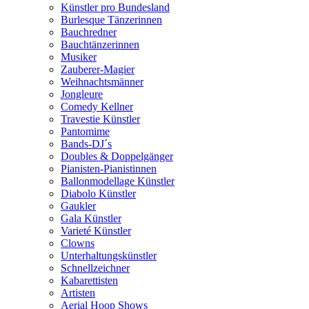
Künstler pro Bundesland
Burlesque Tänzerinnen
Bauchredner
Bauchtänzerinnen
Musiker
Zauberer-Magier
Weihnachtsmänner
Jongleure
Comedy Kellner
Travestie Künstler
Pantomime
Bands-DJ´s
Doubles & Doppelgänger
Pianisten-Pianistinnen
Ballonmodellage Künstler
Diabolo Künstler
Gaukler
Gala Künstler
Varieté Künstler
Clowns
Unterhaltungskünstler
Schnellzeichner
Kabarettisten
Artisten
Aerial Hoop Shows