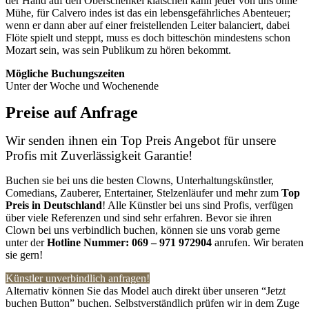
der Hand auf den Oberschenkel klatschen kann jeder von uns ohne
Mühe, für Calvero indes ist das ein lebensgefährliches Abenteuer;
wenn er dann aber auf einer freistellenden Leiter balanciert, dabei
Flöte spielt und steppt, muss es doch bitteschön mindestens schon
Mozart sein, was sein Publikum zu hören bekommt.
Mögliche Buchungszeiten
Unter der Woche und Wochenende
Preise auf Anfrage
Wir senden ihnen ein Top Preis Angebot für unsere
Profis mit Zuverlässigkeit Garantie!
Buchen sie bei uns die besten Clowns, Unterhaltungskünstler,
Comedians, Zauberer, Entertainer, Stelzenläufer und mehr zum
Top
Preis in Deutschland
! Alle Künstler bei uns sind Profis, verfügen
über viele Referenzen und sind sehr erfahren. Bevor sie ihren
Clown bei uns verbindlich buchen, können sie uns vorab gerne
unter der
Hotline Nummer:
069 – 971 972904
anrufen. Wir beraten
sie gern!
Künstler unverbindlich anfragen!
Alternativ können Sie das Model auch direkt über unseren “Jetzt
buchen Button” buchen. Selbstverständlich prüfen wir in dem Zuge