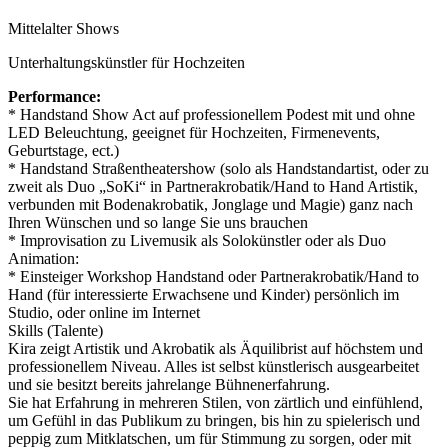
Mittelalter Shows
Unterhaltungskünstler für Hochzeiten
Performance:
* Handstand Show Act auf professionellem Podest mit und ohne
LED Beleuchtung, geeignet für Hochzeiten, Firmenevents,
Geburtstage, ect.)
* Handstand Straßentheatershow (solo als Handstandartist, oder zu
zweit als Duo „SoKi“ in Partnerakrobatik/Hand to Hand Artistik,
verbunden mit Bodenakrobatik, Jonglage und Magie) ganz nach
Ihren Wünschen und so lange Sie uns brauchen
* Improvisation zu Livemusik als Solokünstler oder als Duo
Animation:
* Einsteiger Workshop Handstand oder Partnerakrobatik/Hand to
Hand (für interessierte Erwachsene und Kinder) persönlich im
Studio, oder online im Internet
Skills (Talente)
Kira zeigt Artistik und Akrobatik als Äquilibrist auf höchstem und
professionellem Niveau. Alles ist selbst künstlerisch ausgearbeitet
und sie besitzt bereits jahrelange Bühnenerfahrung.
Sie hat Erfahrung in mehreren Stilen, von zärtlich und einfühlend,
um Gefühl in das Publikum zu bringen, bis hin zu spielerisch und
peppig zum Mitklatschen, um für Stimmung zu sorgen, oder mit