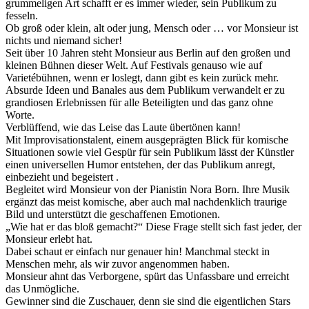
grummeligen Art schafft er es immer wieder, sein Publikum zu
fesseln.
Ob groß oder klein, alt oder jung, Mensch oder … vor Monsieur ist
nichts und niemand sicher!
Seit über 10 Jahren steht Monsieur aus Berlin auf den großen und
kleinen Bühnen dieser Welt. Auf Festivals genauso wie auf
Varietébühnen, wenn er loslegt, dann gibt es kein zurück mehr.
Absurde Ideen und Banales aus dem Publikum verwandelt er zu
grandiosen Erlebnissen für alle Beteiligten und das ganz ohne
Worte.
Verblüffend, wie das Leise das Laute übertönen kann!
Mit Improvisationstalent, einem ausgeprägten Blick für komische
Situationen sowie viel Gespür für sein Publikum lässt der Künstler
einen universellen Humor entstehen, der das Publikum anregt,
einbezieht und begeistert .
Begleitet wird Monsieur von der Pianistin Nora Born. Ihre Musik
ergänzt das meist komische, aber auch mal nachdenklich traurige
Bild und unterstützt die geschaffenen Emotionen.
„Wie hat er das bloß gemacht?“ Diese Frage stellt sich fast jeder, der
Monsieur erlebt hat.
Dabei schaut er einfach nur genauer hin! Manchmal steckt in
Menschen mehr, als wir zuvor angenommen haben.
Monsieur ahnt das Verborgene, spürt das Unfassbare und erreicht
das Unmögliche.
Gewinner sind die Zuschauer, denn sie sind die eigentlichen Stars