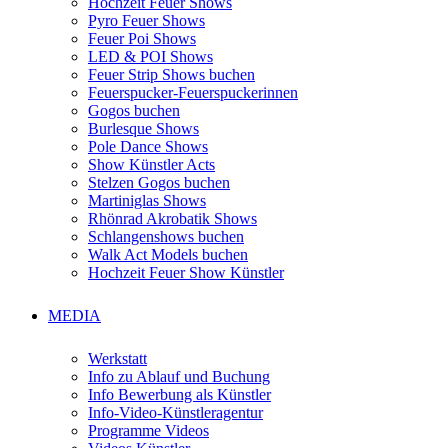
Hochzeit Feuer Shows
Pyro Feuer Shows
Feuer Poi Shows
LED & POI Shows
Feuer Strip Shows buchen
Feuerspucker-Feuerspuckerinnen
Gogos buchen
Burlesque Shows
Pole Dance Shows
Show Künstler Acts
Stelzen Gogos buchen
Martiniglas Shows
Rhönrad Akrobatik Shows
Schlangenshows buchen
Walk Act Models buchen
Hochzeit Feuer Show Künstler
MEDIA
Werkstatt
Info zu Ablauf und Buchung
Info Bewerbung als Künstler
Info-Video-Künstleragentur
Programme Videos