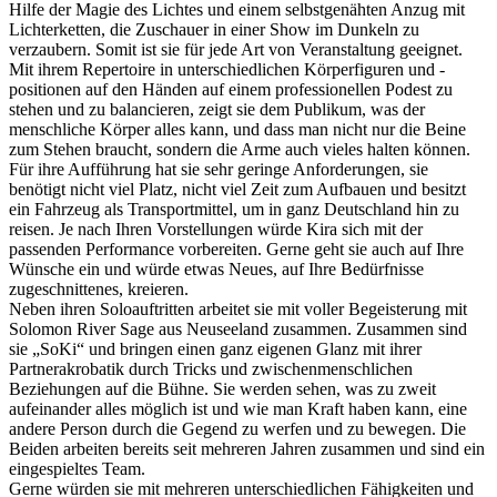
Hilfe der Magie des Lichtes und einem selbstgenähten Anzug mit
Lichterketten, die Zuschauer in einer Show im Dunkeln zu
verzaubern. Somit ist sie für jede Art von Veranstaltung geeignet.
Mit ihrem Repertoire in unterschiedlichen Körperfiguren und -
positionen auf den Händen auf einem professionellen Podest zu
stehen und zu balancieren, zeigt sie dem Publikum, was der
menschliche Körper alles kann, und dass man nicht nur die Beine
zum Stehen braucht, sondern die Arme auch vieles halten können.
Für ihre Aufführung hat sie sehr geringe Anforderungen, sie
benötigt nicht viel Platz, nicht viel Zeit zum Aufbauen und besitzt
ein Fahrzeug als Transportmittel, um in ganz Deutschland hin zu
reisen. Je nach Ihren Vorstellungen würde Kira sich mit der
passenden Performance vorbereiten. Gerne geht sie auch auf Ihre
Wünsche ein und würde etwas Neues, auf Ihre Bedürfnisse
zugeschnittenes, kreieren.
Neben ihren Soloauftritten arbeitet sie mit voller Begeisterung mit
Solomon River Sage aus Neuseeland zusammen. Zusammen sind
sie „SoKi“ und bringen einen ganz eigenen Glanz mit ihrer
Partnerakrobatik durch Tricks und zwischenmenschlichen
Beziehungen auf die Bühne. Sie werden sehen, was zu zweit
aufeinander alles möglich ist und wie man Kraft haben kann, eine
andere Person durch die Gegend zu werfen und zu bewegen. Die
Beiden arbeiten bereits seit mehreren Jahren zusammen und sind ein
eingespieltes Team.
Gerne würden sie mit mehreren unterschiedlichen Fähigkeiten und