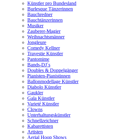
Künstler pro Bundesland
Burlesque Tänzerinnen
Bauchredner
Bauchtänzerinnen
Musiker
Zauberer-Magier
Weihnachtsmänner
Jongleure
Comedy Kellner
Travestie Künstler
Pantomime
Bands-DJ´s
Doubles & Doppelgänger
Pianisten-Pianistinnen
Ballonmodellage Künstler
Diabolo Künstler
Gaukler
Gala Künstler
Varieté Künstler
Clowns
Unterhaltungskünstler
Schnellzeichner
Kabarettisten
Artisten
Aerial Hoop Shows