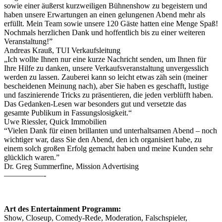
sowie einer äußerst kurzweiligen Bühnenshow zu begeistern und
haben unsere Erwartungen an einen gelungenen Abend mehr als
erfüllt. Mein Team sowie unsere 120 Gäste hatten eine Menge Spaß!
Nochmals herzlichen Dank und hoffentlich bis zu einer weiteren
Veranstaltung!”
Andreas Krauß, TUI Verkaufsleitung
„Ich wollte Ihnen nur eine kurze Nachricht senden, um Ihnen für
Ihre Hilfe zu danken, unsere Verkaufsveranstaltung unvergesslich
werden zu lassen. Zauberei kann so leicht etwas zäh sein (meiner
bescheidenen Meinung nach), aber Sie haben es geschafft, lustige
und faszinierende Tricks zu präsentieren, die jeden verblüfft haben.
Das Gedanken-Lesen war besonders gut und versetzte das
gesamte Publikum in Fassungslosigkeit.“
Uwe Riessler, Quick Immobilien
“Vielen Dank für einen brillanten und unterhaltsamen Abend – noch
wichtiger war, dass Sie den Abend, den ich organisiert habe, zu
einem solch großen Erfolg gemacht haben und meine Kunden sehr
glücklich waren.”
Dr. Greg Summerfine, Mission Advertising
—————-
Art des Entertainment Programm:
Show, Closeup, Comedy-Rede, Moderation, Falschspieler,